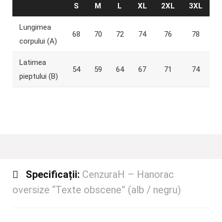
S
M
L
XL
2XL
3XL
Lungimea
68
70
72
74
76
78
corpului (A)
Latimea
54
59
64
67
71
74
pieptului (B)
Specificații:
CenzuraH – Hanorac
oversize “Texte obscene” (alb / negru)