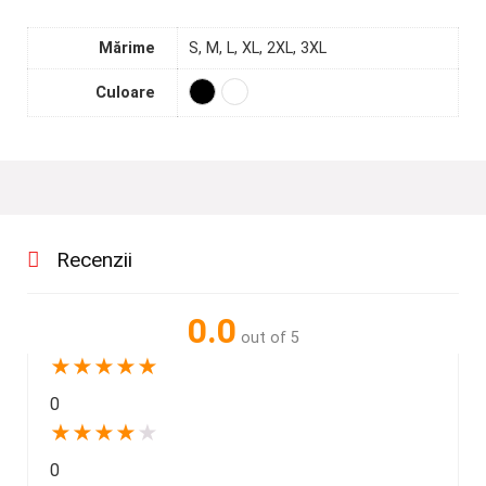
Mărime
S, M, L, XL, 2XL, 3XL
Culoare
Recenzii
0.0
out of 5
★
★
★
★
★
0
★
★
★
★
★
0