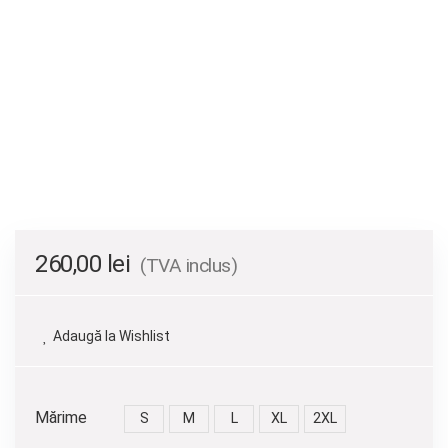
260,00
lei
(TVA inclus)
Adaugă la Wishlist
Mărime
S
M
L
XL
2XL