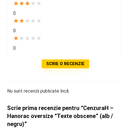
★
★
★
★
★
0
★
★
★
★
★
0
★
★
★
★
★
0
SCRIE O RECENZIE
Nu sunt recenzii publicate încă.
Scrie prima recenzie pentru “CenzuraH –
Hanorac oversize “Texte obscene” (alb /
negru)”