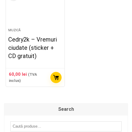
MUZICĂ
Cedry2k – Vremuri
ciudate (sticker +
CD gratuit)
60,00
lei
(TVA
inclus)
Search
Caută
după: