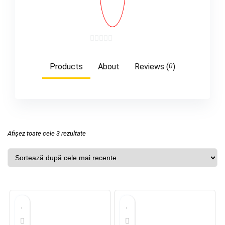
0
out
Products
About
Reviews (
0
)
of
5
Sortat
Afișez toate cele 3 rezultate
după
cele
mai
recente