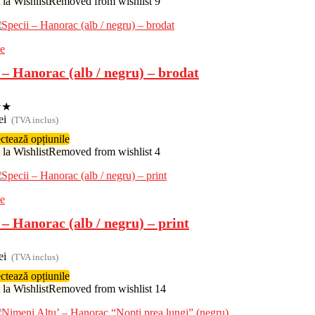
la Wishlist
Removed from wishlist
9
e
 – Hanorac (alb / negru) – brodat
★
★
ei
(TVA inclus)
ctează opțiunile
la Wishlist
Removed from wishlist
4
e
 – Hanorac (alb / negru) – print
ei
(TVA inclus)
ctează opțiunile
la Wishlist
Removed from wishlist
14