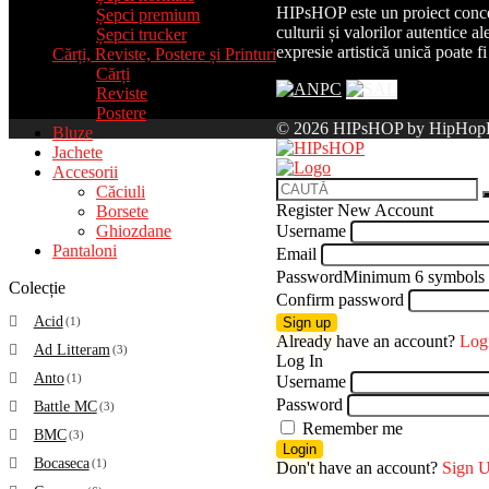
HIPsHOP este un proiect concep
Șepci premium
culturii și valorilor autentice 
Șepci trucker
expresie artistică unică poate fi
Cărți, Reviste, Postere și Printuri
Cărți
Reviste
Postere
© 2026 HIPsHOP by HipHopK
Bluze
Jachete
Accesorii
Căciuli
Register New Account
Borsete
Ghiozdane
Username
Pantaloni
Email
Password
Minimum 6 symbols
Colecție
Confirm password
Acid
(1)
Sign up
Already have an account?
Log
Ad Litteram
(3)
Log In
Anto
(1)
Username
Password
Battle MC
(3)
Remember me
BMC
(3)
Login
Bocaseca
(1)
Don't have an account?
Sign 