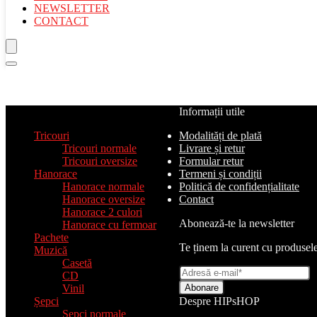
NEWSLETTER
CONTACT
Categorii de produse
Informații utile
Tricouri
Modalități de plată
Tricouri normale
Livrare și retur
Tricouri oversize
Formular retur
Hanorace
Termeni și condiții
Hanorace normale
Politică de confidențialitate
Hanorace oversize
Contact
Hanorace 2 culori
Abonează-te la newsletter
Hanorace cu fermoar
Pachete
Te ținem la curent cu produsele
Muzică
Casetă
CD
Vinil
Șepci
Despre HIPsHOP
Șepci normale