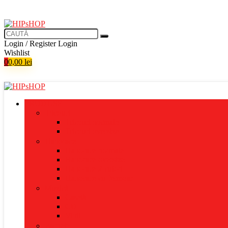
Login / Register
Login
Wishlist
0
0,00
lei
PRODUSE
Tricouri
Tricouri normale
Tricouri oversize
Hanorace
Hanorace normale
Hanorace oversize
Hanorace 2 culori
Hanorace cu fermoar
Muzică
Casetă
CD
Vinil
Pachete