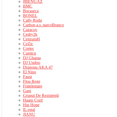
#BENGAZ
BMC
Bocaseca
BONEL
Cally Roda
Carbon a.s. narcoBranco
Cazacov
Cedry2k
CenzuraH
CeZic
Cortes
Cumicu
DJ Gharaa
DJ Undoo
Dragonu AKA 47
El Nino
Faust
Flou Rege
Fratelemare
Gani
Grupul De Rezistență
Haarp Cord
Hip Hope
IL-egal
JIANU