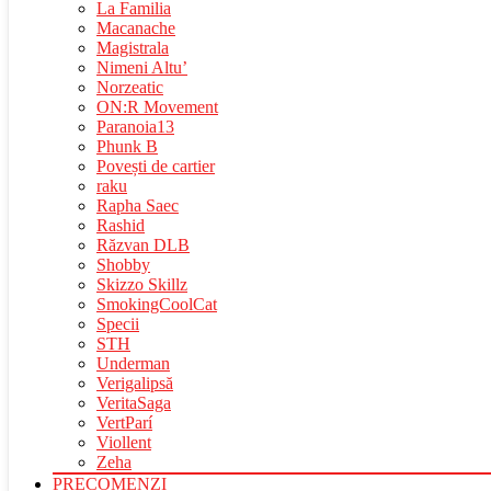
La Familia
Macanache
Magistrala
Nimeni Altu’
Norzeatic
ON:R Movement
Paranoia13
Phunk B
Povești de cartier
raku
Rapha Saec
Rashid
Răzvan DLB
Shobby
Skizzo Skillz
SmokingCoolCat
Specii
STH
Underman
Verigalipsă
VeritaSaga
VertParí
Viollent
Zeha
PRECOMENZI