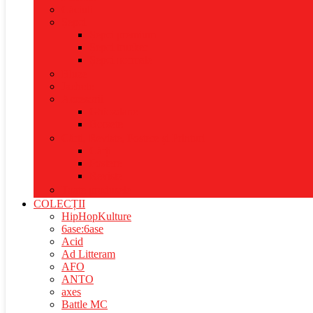
Căciuli
Șepci
Șepci premium
Șepci trucker
Șepci normale
Bluze
Jachete
Accesorii
Ghiozdane
Borsete
Cărți, Reviste, Postere și Printuri
Cărți
Postere
Reviste
Toate produsele
COLECȚII
HipHopKulture
6ase:6ase
Acid
Ad Litteram
AFO
ANTO
axes
Battle MC