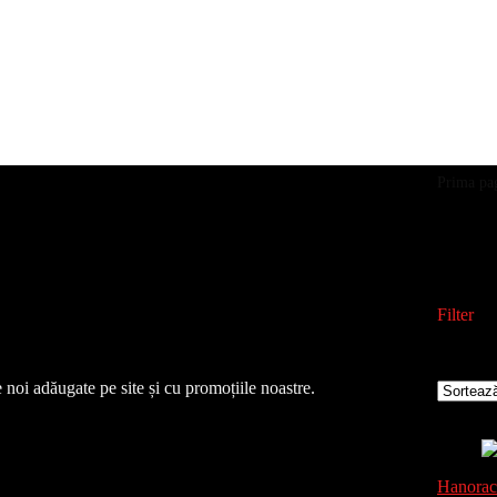
Prima pa
Han
Filter
Afișez 1
 noi adăugate pe site și cu promoțiile noastre.
Adăugat 
Hanorac