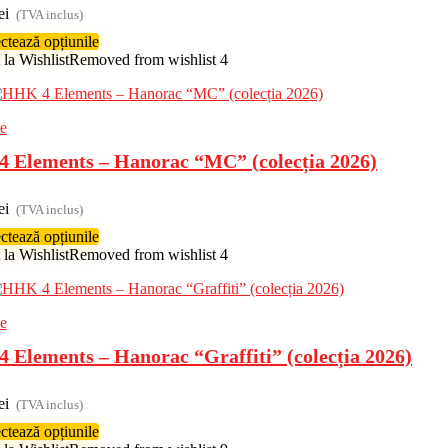
ei
(TVA inclus)
ctează opțiunile
la Wishlist
Removed from wishlist
4
e
 Elements – Hanorac “MC” (colecția 2026)
ei
(TVA inclus)
ctează opțiunile
la Wishlist
Removed from wishlist
4
e
 Elements – Hanorac “Graffiti” (colecția 2026)
ei
(TVA inclus)
ctează opțiunile