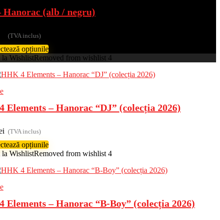
 Hanorac (alb / negru)
ei
(TVA inclus)
ctează opțiunile
la Wishlist
Removed from wishlist
4
e
 Elements – Hanorac “DJ” (colecția 2026)
ei
(TVA inclus)
ctează opțiunile
la Wishlist
Removed from wishlist
4
e
 Elements – Hanorac “B-Boy” (colecția 2026)