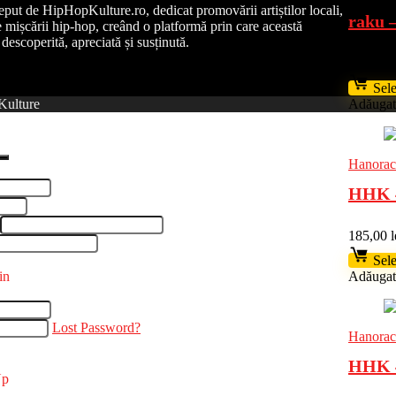
ut de HipHopKulture.ro, dedicat promovării artiștilor locali,
raku –
ale mișcării hip-hop, creând o platformă prin care această
 descoperită, apreciată și susținută.
185,00
l
Sele
ulture
Adăugat 
Hanorac
HHK 4
185,00
l
Sele
in
Adăugat 
Lost Password?
Hanorac
HHK 4
Up