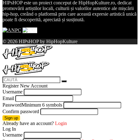
HIPsHOP este un proiect conceput de HipHopKulture.ro, dedicat
promovării artiștilor locali, culturii și valorilor autentice ale mișcării
hip-hop, creând o platformă prin care această expresie artistică unică
poate fi descoperită, apreciată și susținută.
© 2026 HIPsHOP by HipHopKulture
Register New Account
Username
Email
Password
Minimum 6 symbols
Confirm password
Sign up
Already have an account?
Login
Log In
Username