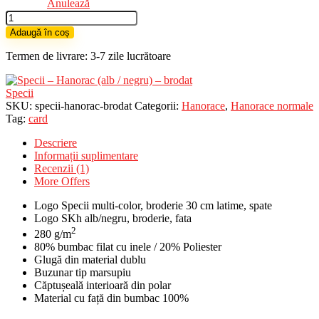
Anulează
Cantitate
Specii
Adaugă în coș
-
Hanorac
Termen de livrare: 3-7 zile lucrătoare
(alb
/
negru)
Specii
-
SKU:
specii-hanorac-brodat
Categorii:
Hanorace
,
Hanorace normale
brodat
Tag:
card
Descriere
Informații suplimentare
Recenzii (1)
More Offers
Logo Specii multi-color, broderie 30 cm latime, spate
Logo SKh alb/negru, broderie, fata
2
280 g/m
80% bumbac filat cu inele / 20% Poliester
Glugă din material dublu
Buzunar tip marsupiu
Căptușeală interioară din polar
Material cu față din bumbac 100%