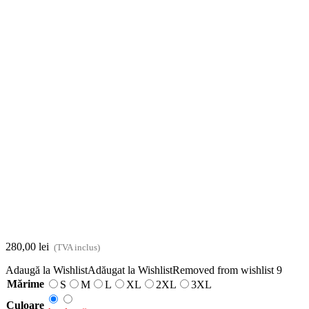
280,00
lei
(TVA inclus)
Adaugă la Wishlist
Adăugat la Wishlist
Removed from wishlist
9
Mărime
S
M
L
XL
2XL
3XL
Culoare