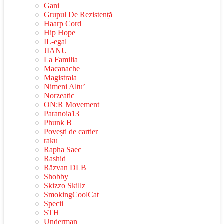
Gani
Grupul De Rezistență
Haarp Cord
Hip Hope
IL-egal
JIANU
La Familia
Macanache
Magistrala
Nimeni Altu’
Norzeatic
ON:R Movement
Paranoia13
Phunk B
Povești de cartier
raku
Rapha Saec
Rashid
Răzvan DLB
Shobby
Skizzo Skillz
SmokingCoolCat
Specii
STH
Underman