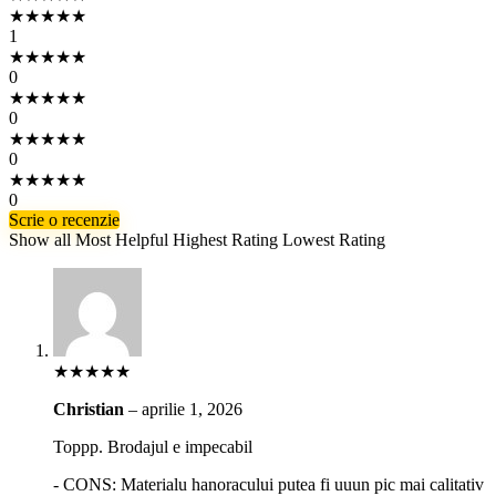
★
★
★
★
★
1
★
★
★
★
★
0
★
★
★
★
★
0
★
★
★
★
★
0
★
★
★
★
★
0
Scrie o recenzie
Show all
Most Helpful
Highest Rating
Lowest Rating
★
★
★
★
★
Christian
–
aprilie 1, 2026
Toppp. Brodajul e impecabil
- CONS:
Materialu hanoracului putea fi uuun pic mai calitativ