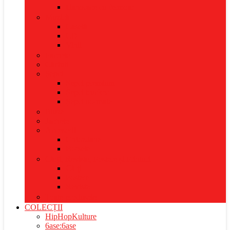
Hanorace cu fermoar
Muzică
Casetă
CD
Vinil
Pachete
Căciuli
Șepci
Șepci premium
Șepci trucker
Șepci normale
Bluze
Jachete
Accesorii
Ghiozdane
Borsete
Cărți, Reviste, Postere și Printuri
Cărți
Postere
Reviste
Toate produsele
COLECȚII
HipHopKulture
6ase:6ase