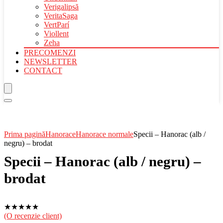
Verigalipsă
VeritaSaga
VertParí
Viollent
Zeha
PRECOMENZI
NEWSLETTER
CONTACT
Prima pagină
Hanorace
Hanorace normale
Specii – Hanorac (alb /
negru) – brodat
Specii – Hanorac (alb / negru) –
brodat
★
★
★
★
★
(O recenzie client)