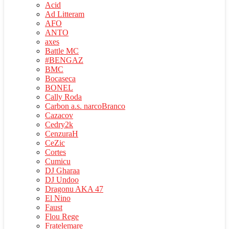
Acid
Ad Litteram
AFO
ANTO
axes
Battle MC
#BENGAZ
BMC
Bocaseca
BONEL
Cally Roda
Carbon a.s. narcoBranco
Cazacov
Cedry2k
CenzuraH
CeZic
Cortes
Cumicu
DJ Gharaa
DJ Undoo
Dragonu AKA 47
El Nino
Faust
Flou Rege
Fratelemare