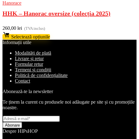
Hanorace
HHK – Hanorac oversize (colecția 2025)
260,00
lei
(TVA inclus)
Selectează opțiunile
Informații utile
Modalități de plată
Livrare și retur
Formular retur
Termeni și condiții
Politică de confidențialitate
Contact
Abonează-te la newsletter
Te ținem la curent cu produsele noi adăugate pe site și cu promoțiile
noastre.
Despre HIPsHOP