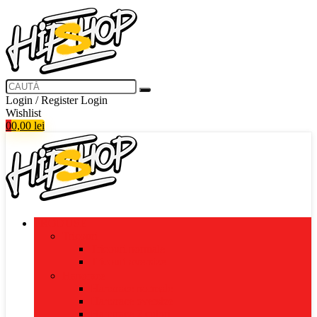
Login / Register
Login
Wishlist
0
0,00
lei
PRODUSE
Tricouri
Tricouri normale
Tricouri oversize
Hanorace
Hanorace normale
Hanorace oversize
Hanorace 2 culori