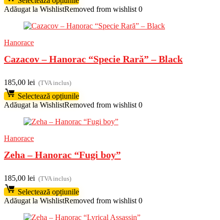
Selectează opțiunile
Adăugat la Wishlist
Removed from wishlist
0
Hanorace
Cazacov – Hanorac “Specie Rară” – Black
185,00
lei
(TVA inclus)
Selectează opțiunile
Adăugat la Wishlist
Removed from wishlist
0
Hanorace
Zeha – Hanorac “Fugi boy”
185,00
lei
(TVA inclus)
Selectează opțiunile
Adăugat la Wishlist
Removed from wishlist
0