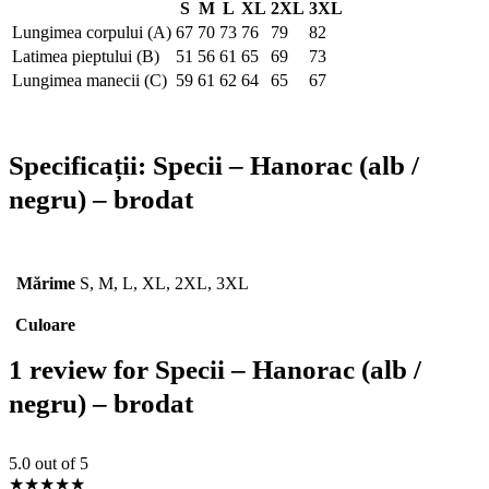
S
M
L
XL
2XL
3XL
Lungimea corpului (A)
67
70
73
76
79
82
Latimea pieptului (B)
51
56
61
65
69
73
Lungimea manecii (C)
59
61
62
64
65
67
Specificații:
Specii – Hanorac (alb /
negru) – brodat
Mărime
S, M, L, XL, 2XL, 3XL
Culoare
1 review for
Specii – Hanorac (alb /
negru) – brodat
5.0
out of 5
★
★
★
★
★