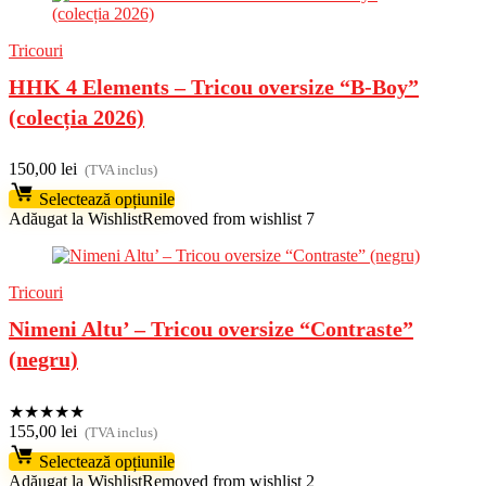
Tricouri
HHK 4 Elements – Tricou oversize “B-Boy”
(colecția 2026)
150,00
lei
(TVA inclus)
Selectează opțiunile
Adăugat la Wishlist
Removed from wishlist
7
Tricouri
Nimeni Altu’ – Tricou oversize “Contraste”
(negru)
★
★
★
★
★
155,00
lei
(TVA inclus)
Selectează opțiunile
Adăugat la Wishlist
Removed from wishlist
2