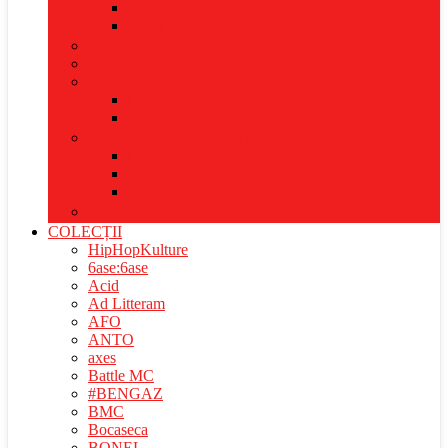
Șepci trucker
Șepci normale
Bluze
Jachete
Accesorii
Ghiozdane
Borsete
Cărți, Reviste, Postere și Printuri
Cărți
Postere
Reviste
Toate produsele
COLECȚII
HipHopKulture
6ase:6ase
Acid
Ad Litteram
AFO
ANTO
axes
Battle MC
#BENGAZ
BMC
Bocaseca
BONEL