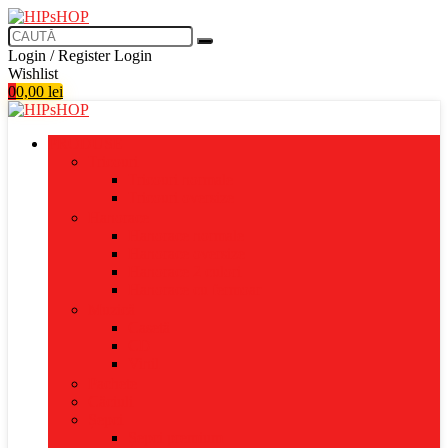
Login / Register
Login
Wishlist
0
0,00
lei
PRODUSE
Tricouri
Tricouri normale
Tricouri oversize
Hanorace
Hanorace normale
Hanorace oversize
Hanorace 2 culori
Hanorace cu fermoar
Muzică
Casetă
CD
Vinil
Pachete
Căciuli
Șepci
Șepci premium