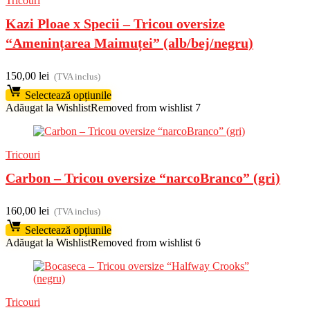
Tricouri
Kazi Ploae x Specii – Tricou oversize
“Amenințarea Maimuței” (alb/bej/negru)
150,00
lei
(TVA inclus)
Selectează opțiunile
Adăugat la Wishlist
Removed from wishlist
7
Tricouri
Carbon – Tricou oversize “narcoBranco” (gri)
160,00
lei
(TVA inclus)
Selectează opțiunile
Adăugat la Wishlist
Removed from wishlist
6
Tricouri