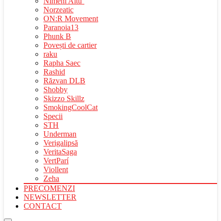
Nimeni Altu’
Norzeatic
ON:R Movement
Paranoia13
Phunk B
Povești de cartier
raku
Rapha Saec
Rashid
Răzvan DLB
Shobby
Skizzo Skillz
SmokingCoolCat
Specii
STH
Underman
Verigalipsă
VeritaSaga
VertParí
Viollent
Zeha
PRECOMENZI
NEWSLETTER
CONTACT