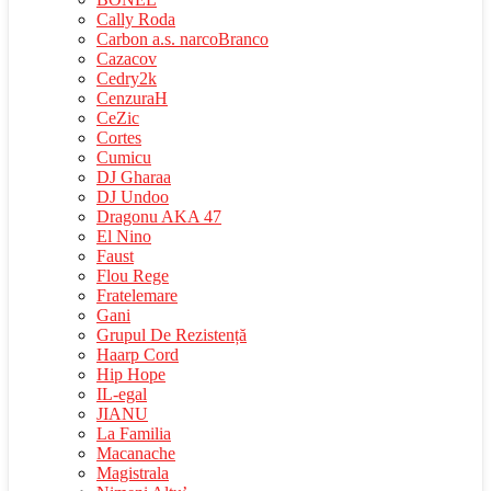
Cally Roda
Carbon a.s. narcoBranco
Cazacov
Cedry2k
CenzuraH
CeZic
Cortes
Cumicu
DJ Gharaa
DJ Undoo
Dragonu AKA 47
El Nino
Faust
Flou Rege
Fratelemare
Gani
Grupul De Rezistență
Haarp Cord
Hip Hope
IL-egal
JIANU
La Familia
Macanache
Magistrala