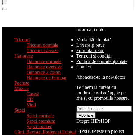
Categorii de produse
Informații utile
Tricouri
Modalități de plată
Tricouri normale
Livrare și retur
Tricouri oversize
Formular retur
Hanorace
Termeni și condiții
Hanorace normale
Politică de confidențialitate
Hanorace oversize
Contact
Hanorace 2 culori
Abonează-te la newsletter
Hanorace cu fermoar
Pachete
Te ținem la curent cu
Muzică
produsele noi adăugate pe
Casetă
site și cu promoțiile noastre.
CD
Vinil
Șepci
Șepci normale
Șepci premium
Despre HIPsHOP
Șepci trucker
HIPsHOP este un proiect
Cărți, Reviste, Postere și Printuri