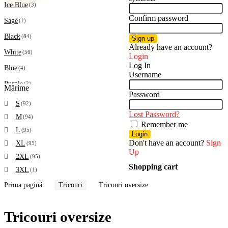
Ice Blue
(3)
minim
maxim
Gani
(1)
Confirm password
Sage
(1)
Grupul de Rezistență
(1)
Black
Hip Hope
(84)
(1)
Sign up
Already have an account?
HipHopKulture
(5)
White
(56)
Login
IL-egal
(2)
Log In
Blue
(4)
Username
Magistrala
(2)
Purple
(3)
Mărime
Nimeni Altu'
(3)
Password
Grey
(1)
Paranoia13
S
(20)
(92)
Lost Password?
Beige
(5)
SmokingCoolCat
M
(9)
(94)
Remember me
Specii
L
(4)
(95)
Login
Don't have an account?
Sign
Tessellata
XL
(5)
(95)
Up
Viollent
2XL
(13)
(95)
Shopping cart
3XL
(1)
Prima pagină
Tricouri
Tricouri oversize
Tricouri oversize