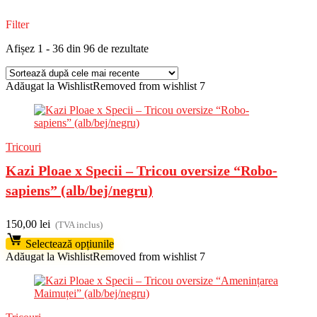
Filter
Sortat
Afișez 1 - 36 din 96 de rezultate
după
cele
Adăugat la Wishlist
Removed from wishlist
mai
7
recente
Tricouri
Kazi Ploae x Specii – Tricou oversize “Robo-
sapiens” (alb/bej/negru)
150,00
lei
(TVA inclus)
Selectează opțiunile
Adăugat la Wishlist
Removed from wishlist
7