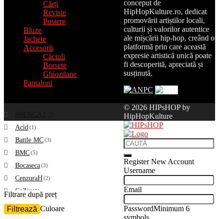
conceput de
Cărți
HipHopKulture.ro, dedicat
Reviste
promovării artiștilor locali,
Postere
culturii și valorilor autentice
Bluze
ale mișcării hip-hop, creând o
Jachete
platformă prin care această
Accesorii
expresie artistică unică poate
Căciuli
fi descoperită, apreciată și
Borsete
susținută.
Ghiozdane
Pantaloni
Colecție
© 2026 HIPsHOP by
#BENGAZ
(2)
HipHopKulture
Acid
(1)
Battle MC
(3)
BMC
(5)
Register New Account
Bocaseca
(3)
Username
CenzuraH
(2)
Email
CeZic
(1)
Filtrare după preț
Cumicu
(5)
Filtrează
Culoare
Password
Minimum 6
Preț
Preț
Dragonu AKA 47
(5)
symbols