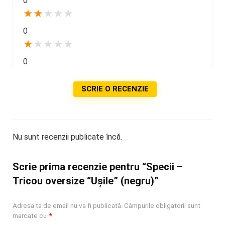
0
★
★
★
★
★
0
★
★
★
★
★
0
SCRIE O RECENZIE
Nu sunt recenzii publicate încă.
Scrie prima recenzie pentru “Specii –
Tricou oversize “Ușile” (negru)”
Adresa ta de email nu va fi publicată.
Câmpurile obligatorii sunt
marcate cu
*