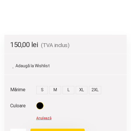
150,00
lei
(TVA inclus)
Adaugă la Wishlist
Mărime
S
M
L
XL
2XL
Culoare
Anulează