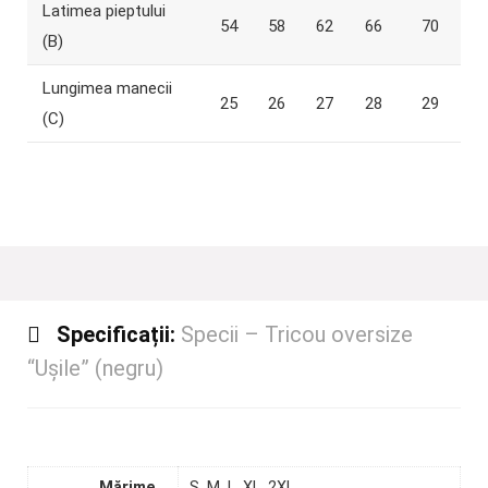
Latimea pieptului
54
58
62
66
70
(B)
Lungimea manecii
25
26
27
28
29
(C)
Specificații:
Specii – Tricou oversize
“Ușile” (negru)
Mărime
S, M, L, XL, 2XL