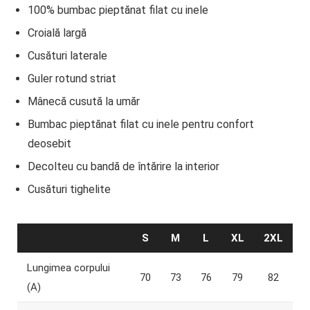
100% bumbac pieptănat filat cu inele
Croială largă
Cusături laterale
Guler rotund striat
Mânecă cusută la umăr
Bumbac pieptănat filat cu inele pentru confort
deosebit
Decolteu cu bandă de întărire la interior
Cusături tighelite
S
M
L
XL
2XL
Lungimea corpului
70
73
76
79
82
(A)