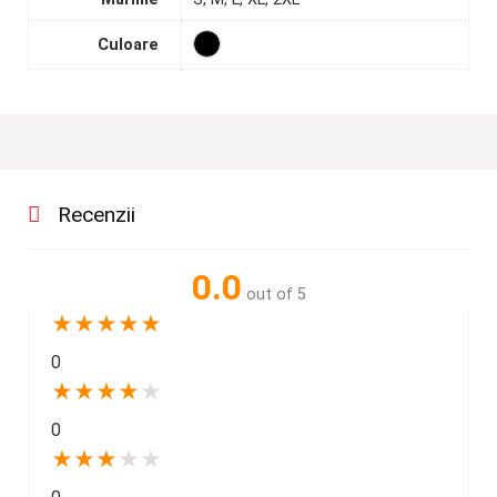
Culoare
Recenzii
0.0
out of 5
★
★
★
★
★
0
★
★
★
★
★
0
★
★
★
★
★