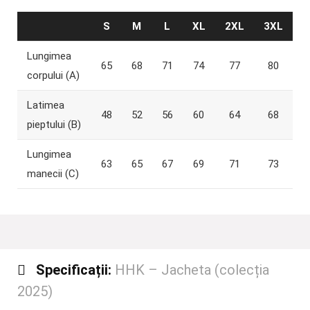
S
M
L
XL
2XL
3XL
Lungimea
65
68
71
74
77
80
corpului (A)
Latimea
48
52
56
60
64
68
pieptului (B)
Lungimea
63
65
67
69
71
73
manecii (C)
Specificații:
HHK – Jacheta (colecția
2025)