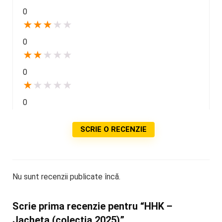
0
★
★
★
★
★
0
★
★
★
★
★
0
★
★
★
★
★
0
SCRIE O RECENZIE
Nu sunt recenzii publicate încă.
Scrie prima recenzie pentru “HHK –
Jacheta (colecția 2025)”