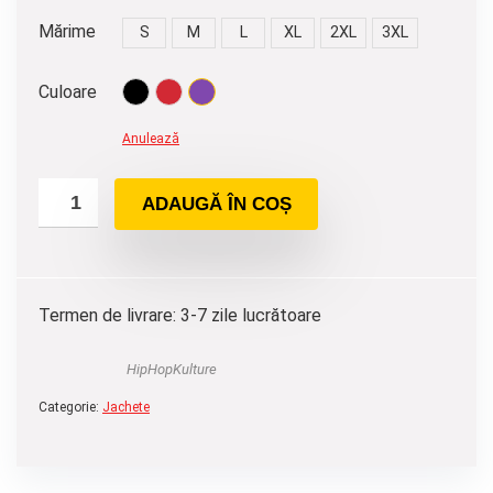
Mărime
S
M
L
XL
2XL
3XL
Culoare
Anulează
ADAUGĂ ÎN COȘ
Termen de livrare: 3-7 zile lucrătoare
HipHopKulture
Categorie:
Jachete