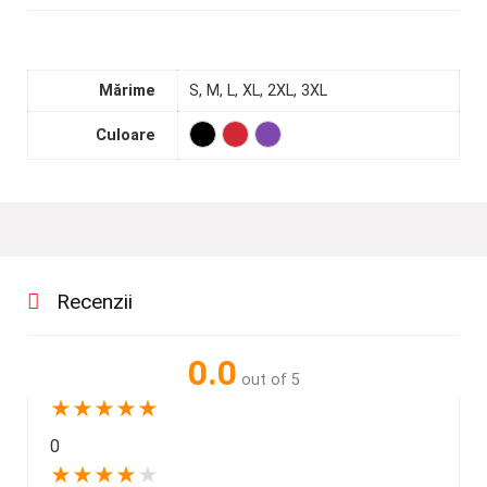
Mărime
S, M, L, XL, 2XL, 3XL
Culoare
Recenzii
0.0
out of 5
★
★
★
★
★
0
★
★
★
★
★