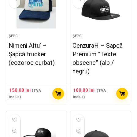
ȘEPCI
ȘEPCI
Nimeni Altu’ –
CenzuraH – Șapcă
Șapcă trucker
Premium “Texte
(cozoroc curbat)
obscene” (alb /
negru)
150,00
lei
180,00
lei
(TVA
(TVA
inclus)
inclus)