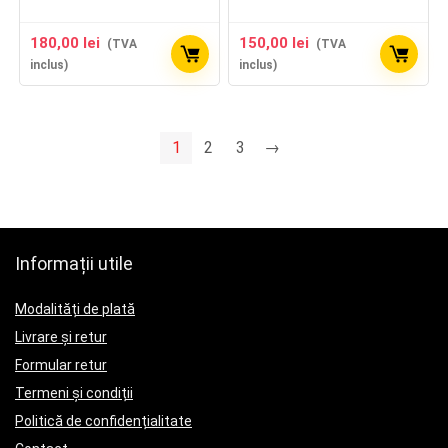
180,00
lei
150,00
lei
(TVA
(TVA
inclus)
inclus)
1
2
3
→
Informații utile
Modalități de plată
Livrare și retur
Formular retur
Termeni și condiții
Politică de confidențialitate