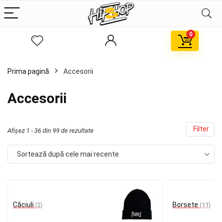
0
Prima pagină
Accesorii
Accesorii
Filter
Sortat
Afișez 1 - 36 din 99 de rezultate
după
Sortează după cele mai recente
cele
mai
recente
Căciuli
Borsete
(2)
(11)