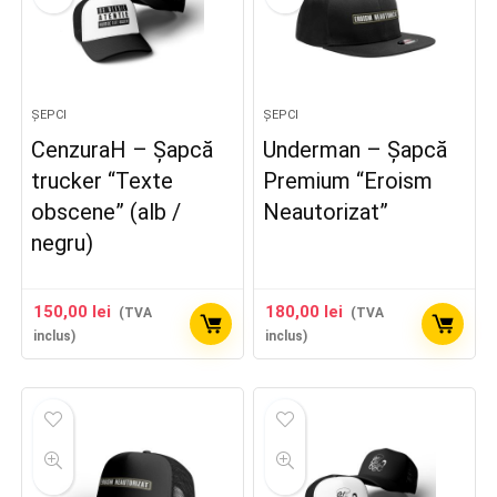
ȘEPCI
ȘEPCI
CenzuraH – Șapcă
Underman – Șapcă
trucker “Texte
Premium “Eroism
obscene” (alb /
Neautorizat”
negru)
150,00
lei
180,00
lei
(TVA
(TVA
inclus)
inclus)