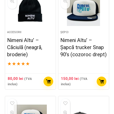
ACCESORII
ȘEPCI
Nimeni Altu’ –
Nimeni Altu’ –
Căciulă (neagră,
Șapcă trucker Snap
broderie)
90’s (cozoroc drept)
★
★
★
★
★
80,00
lei
150,00
lei
(TVA
(TVA
inclus)
inclus)