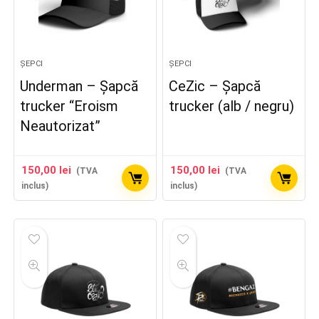
ȘEPCI
ȘEPCI
Underman – Șapcă
CeZic – Șapcă
trucker “Eroism
trucker (alb / negru)
Neautorizat”
150,00
lei
150,00
lei
(TVA
(TVA
inclus)
inclus)