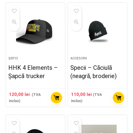
ȘEPCI
ACCESORII
HHK 4 Elements –
Specii – Căciulă
Șapcă trucker
(neagră, broderie)
ț
ț
im
xim
120,00
lei
110,00
lei
(TVA
(TVA
inclus)
inclus)