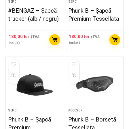
ȘEPCI
ȘEPCI
#BENGAZ – Șapcă
Phunk B – Șapcă
trucker (alb / negru)
Premium Tessellata
180,00
lei
180,00
lei
(TVA
(TVA
inclus)
inclus)
ȘEPCI
ACCESORII
Phunk B – Șapcă
Phunk B – Borsetă
Premium
Tessellata