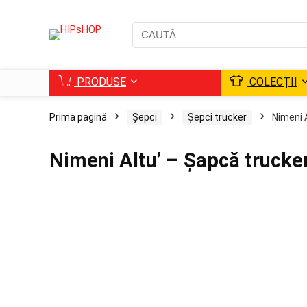
PRODUSE
COLECȚII
Prima pagină
Șepci
Șepci trucker
Nimeni 
Nimeni Altu’ – Șapcă trucke