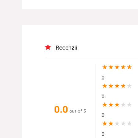
Recenzii
★
★
★
★
★
0
★
★
★
★
★
0
★
★
★
★
★
0.0
out of 5
0
★
★
★
★
★
0