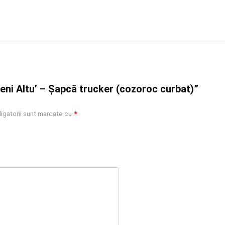
eni Altu’ – Șapcă trucker (cozoroc curbat)”
igatorii sunt marcate cu
*