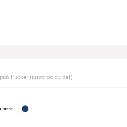
apcă trucker (cozoroc curbat)
uloare