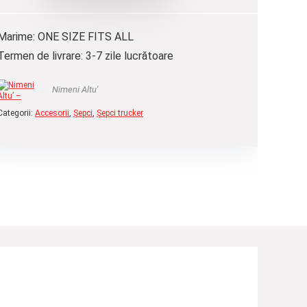
Marime: ONE SIZE FITS ALL
Termen de livrare: 3-7 zile lucrătoare
Nimeni Altu'
Categorii:
Accesorii
,
Șepci
,
Șepci trucker