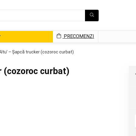
PRECOMENZI
Altu’ – Șapcă trucker (cozoroc curbat)
r (cozoroc curbat)