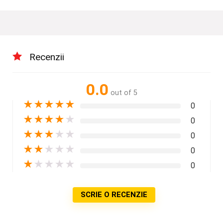
Recenzii
0.0
out of 5
★
★
★
★
★
0
★
★
★
★
★
0
★
★
★
★
★
0
★
★
★
★
★
0
★
★
★
★
★
0
SCRIE O RECENZIE