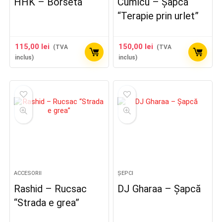
HHK – Borsetă
Cumicu – Șapcă
“Terapie prin urlet”
115,00
lei
150,00
lei
(TVA
(TVA
inclus)
inclus)
ACCESORII
ȘEPCI
Rashid – Rucsac
DJ Gharaa – Șapcă
“Strada e grea”