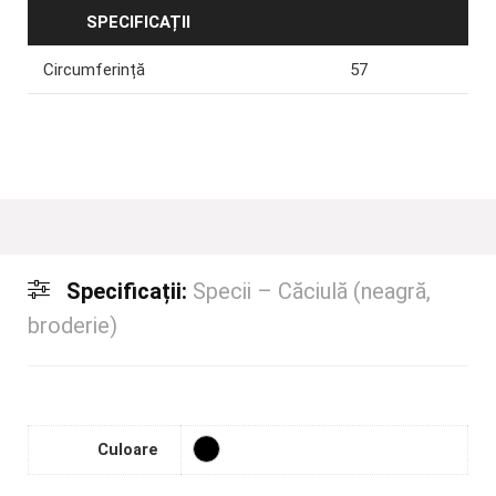
SPECIFICAȚII
Circumferință
57
Specificații:
Specii – Căciulă (neagră,
broderie)
Culoare