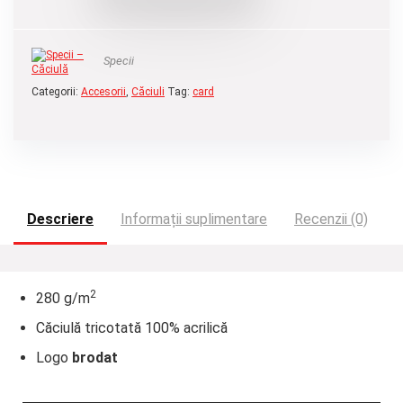
Specii
Categorii:
Accesorii
,
Căciuli
Tag:
card
Descriere
Informații suplimentare
Recenzii (0)
2
280 g/m
Căciulă tricotată 100% acrilică
Logo
brodat