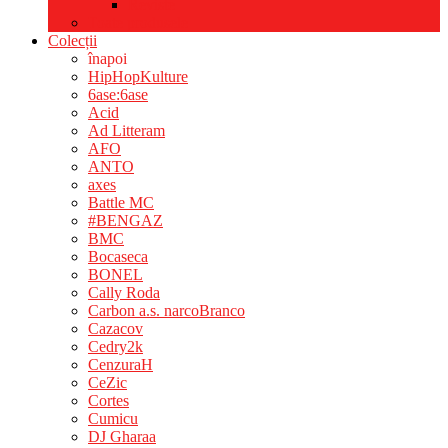
Reviste
Toate produsele
Colecții
înapoi
HipHopKulture
6ase:6ase
Acid
Ad Litteram
AFO
ANTO
axes
Battle MC
#BENGAZ
BMC
Bocaseca
BONEL
Cally Roda
Carbon a.s. narcoBranco
Cazacov
Cedry2k
CenzuraH
CeZic
Cortes
Cumicu
DJ Gharaa