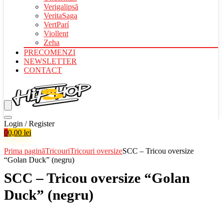
Verigalipsă
VeritaSaga
VertParí
Viollent
Zeha
PRECOMENZI
NEWSLETTER
CONTACT
Login / Register
0
0,00
lei
Prima pagină
Tricouri
Tricouri oversize
SCC – Tricou oversize
“Golan Duck” (negru)
SCC – Tricou oversize “Golan
Duck” (negru)