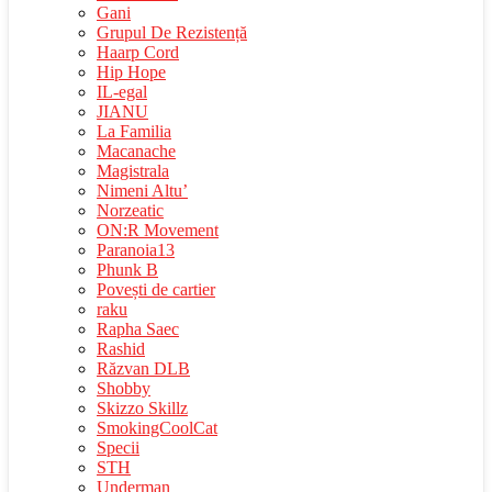
Gani
Grupul De Rezistență
Haarp Cord
Hip Hope
IL-egal
JIANU
La Familia
Macanache
Magistrala
Nimeni Altu’
Norzeatic
ON:R Movement
Paranoia13
Phunk B
Povești de cartier
raku
Rapha Saec
Rashid
Răzvan DLB
Shobby
Skizzo Skillz
SmokingCoolCat
Specii
STH
Underman