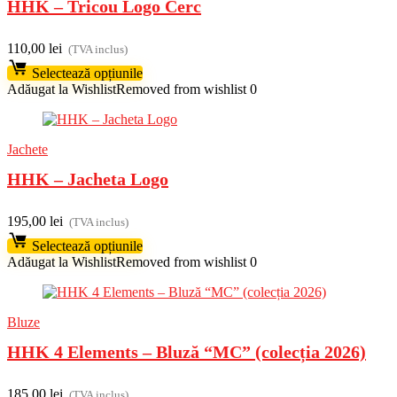
HHK – Tricou Logo Cerc
110,00
lei
(TVA inclus)
Selectează opțiunile
Adăugat la Wishlist
Removed from wishlist
0
Jachete
HHK – Jacheta Logo
195,00
lei
(TVA inclus)
Selectează opțiunile
Adăugat la Wishlist
Removed from wishlist
0
Bluze
HHK 4 Elements – Bluză “MC” (colecția 2026)
185,00
lei
(TVA inclus)