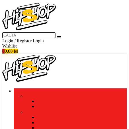
Login / Register
Login
Wishlist
0
0,00
lei
PRODUSE
Tricouri
Tricouri normale
Tricouri oversize
Hanorace
Hanorace normale
Hanorace oversize
Hanorace 2 culori