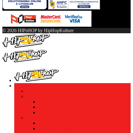
© 2026 HIPsHOP by HipHopKulture
Produse
înapoi
Tricouri
înapoi
Tricouri normale
Tricouri oversize
Hanorace
înapoi
Hanorace normale