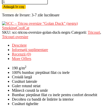
Cantitate
SCC
Adaugă în coș
-
Tricou
Termen de livrare: 3-7 zile lucrătoare
oversize
"Golan
Duck"
SmokingCoolCat
(negru)
SKU:
scc-tricou-oversize-golan-duck-negru
Categorii:
Tricouri
,
Tricouri oversize
Descriere
Informații suplimentare
Recenzii (0)
More Offers
2
190 g/m
100% bumbac pieptănat filat cu inele
Croială largă
Cusături laterale
Guler rotund striat
Mânecă cusută la umăr
Bumbac pieptănat filat cu inele pentru confort deosebit
Decolteu cu bandă de întărire la interior
Cusături tighelite