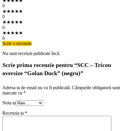
★
★
★
★
★
0
★
★
★
★
★
0
★
★
★
★
★
0
★
★
★
★
★
0
Scrie o recenzie
Nu sunt recenzii publicate încă.
Scrie prima recenzie pentru “SCC – Tricou
oversize “Golan Duck” (negru)”
Adresa ta de email nu va fi publicată.
Câmpurile obligatorii sunt
marcate cu
*
Nota ta
Recenzia ta
*