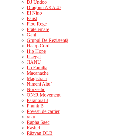
DJ Undoo
Dragonu AKA 47
El Nino
Faust
Flou Rege
Fratelemare
Gani
Grupul De Rezistență
Haarp Cord
Hip Hope
IL-egal
JIANU
La Familia
Macanache
Magistrala
Nimeni Altu’
Norzeatic
ON:R Movement
Paranoia13
Phunk B
Povești de cartier
raku
Rapha Saec
Rashid
Răzvan DLB