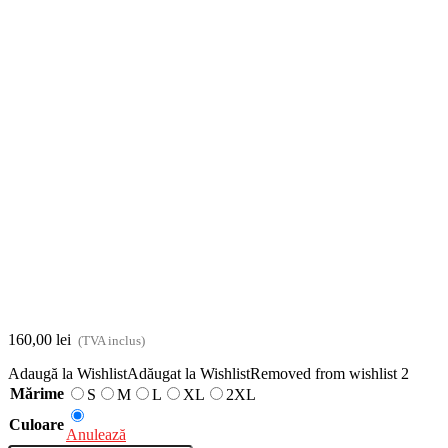
160,00
lei
(TVA inclus)
Adaugă la Wishlist
Adăugat la Wishlist
Removed from wishlist
2
Mărime
S
M
L
XL
2XL
Culoare
Anulează