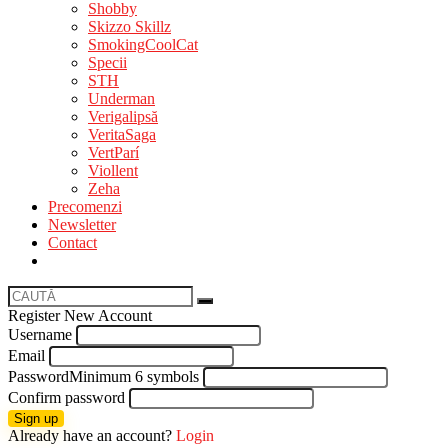
Shobby
Skizzo Skillz
SmokingCoolCat
Specii
STH
Underman
Verigalipsă
VeritaSaga
VertParí
Viollent
Zeha
Precomenzi
Newsletter
Contact
Register New Account
Username
Email
Password
Minimum 6 symbols
Confirm password
Sign up
Already have an account?
Login