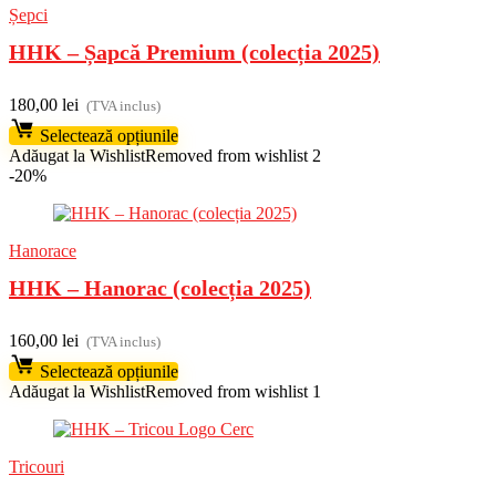
Șepci
HHK – Șapcă Premium (colecția 2025)
180,00
lei
(TVA inclus)
Selectează opțiunile
Adăugat la Wishlist
Removed from wishlist
2
-20%
Hanorace
HHK – Hanorac (colecția 2025)
160,00
lei
(TVA inclus)
Selectează opțiunile
Adăugat la Wishlist
Removed from wishlist
1
Tricouri