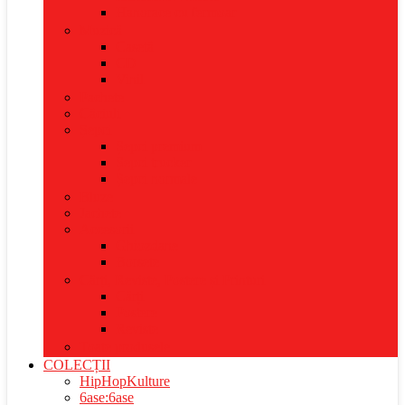
Hanorace cu fermoar
Muzică
Casetă
CD
Vinil
Pachete
Căciuli
Șepci
Șepci premium
Șepci trucker
Șepci normale
Bluze
Jachete
Accesorii
Ghiozdane
Borsete
Cărți, Reviste, Postere și Printuri
Cărți
Postere
Reviste
Toate produsele
COLECȚII
HipHopKulture
6ase:6ase