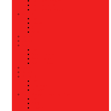
Hanorace oversize
Hanorace 2 culori
Hanorace cu fermoar
Muzică
înapoi
Casetă
CD
Vinil
Pachete
Căciuli
Șepci
înapoi
Șepci premium
Șepci trucker
Șepci normale
Bluze
Jachete
Accesorii
înapoi
Ghiozdane
Borsete
Cărți, Reviste, Postere și Printuri
înapoi
Cărți
Postere