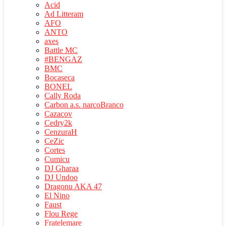
Acid
Ad Litteram
AFO
ANTO
axes
Battle MC
#BENGAZ
BMC
Bocaseca
BONEL
Cally Roda
Carbon a.s. narcoBranco
Cazacov
Cedry2k
CenzuraH
CeZic
Cortes
Cumicu
DJ Gharaa
DJ Undoo
Dragonu AKA 47
El Nino
Faust
Flou Rege
Fratelemare