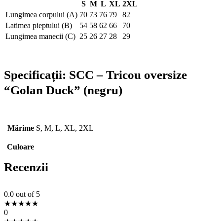
S
M
L
XL
2XL
Lungimea corpului (A)
70
73
76
79
82
Latimea pieptului (B)
54
58
62
66
70
Lungimea manecii (C)
25
26
27
28
29
Specificații:
SCC – Tricou oversize
“Golan Duck” (negru)
Mărime
S, M, L, XL, 2XL
Culoare
Recenzii
0.0
out of 5
★
★
★
★
★
0