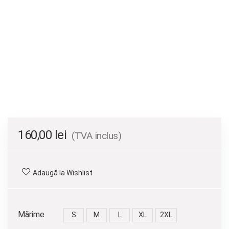
160,00
lei
(TVA inclus)
Adaugă la Wishlist
Mărime
S
M
L
XL
2XL