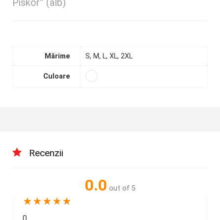
Piskor” (alb)
Mărime
S, M, L, XL, 2XL
Culoare
Recenzii
0.0
out of 5
★
★
★
★
★
0