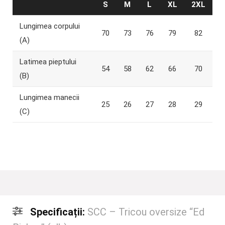
S
M
L
XL
2XL
Lungimea corpului
70
73
76
79
82
(A)
Latimea pieptului
54
58
62
66
70
(B)
Lungimea manecii
25
26
27
28
29
(C)
Specificații:
SCC – Tricou oversize “Ed