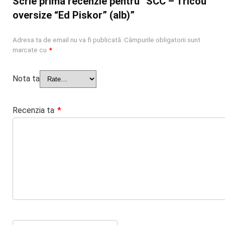
Scrie prima recenzie pentru “SCC – Tricou
oversize “Ed Piskor” (alb)”
Adresa ta de email nu va fi publicată.
Câmpurile obligatorii sunt
marcate cu
*
Nota ta
Recenzia ta
*