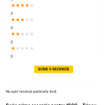
★
★
★
★
★
0
★
★
★
★
★
0
★
★
★
★
★
0
★
★
★
★
★
0
SCRIE O RECENZIE
Nu sunt recenzii publicate încă.