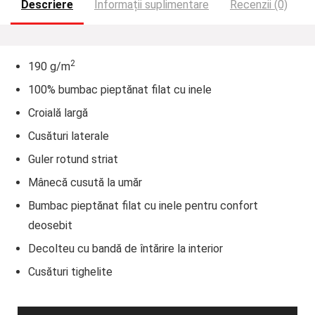
Descriere
Informații suplimentare
Recenzii (0)
2
190 g/m
100% bumbac pieptănat filat cu inele
Croială largă
Cusături laterale
Guler rotund striat
Mânecă cusută la umăr
Bumbac pieptănat filat cu inele pentru confort
deosebit
Decolteu cu bandă de întărire la interior
Cusături tighelite