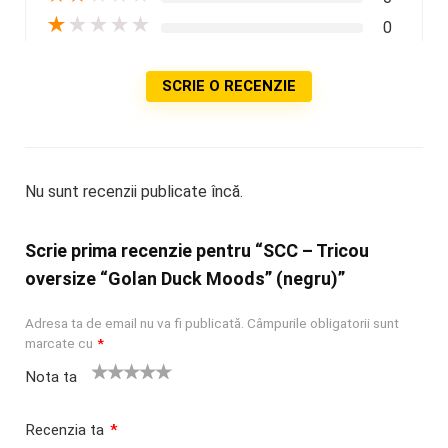
★
★
★
★
★
0
SCRIE O RECENZIE
Nu sunt recenzii publicate încă.
Scrie prima recenzie pentru “SCC – Tricou
oversize “Golan Duck Moods” (negru)”
Adresa ta de email nu va fi publicată.
Câmpurile obligatorii sunt
marcate cu
*
Nota ta
U
2
3 din 5
4 din 5
5 din 5
na
din
stele
stele
stele
Recenzia ta
*