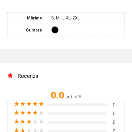
Mărime
S, M, L, XL, 2XL
Culoare
Recenzii
0.0
out of 5
★
★
★
★
★
0
★
★
★
★
★
0
★
★
★
★
★
0
★
★
★
★
★
0