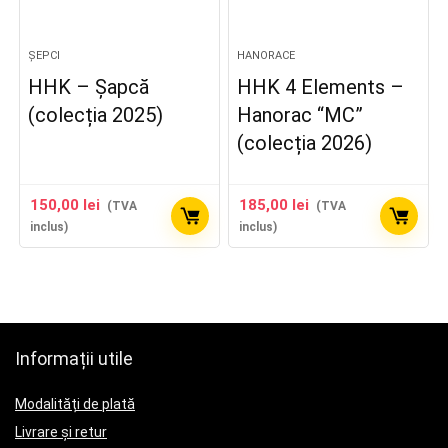
ȘEPCI
HANORACE
HHK – Șapcă
HHK 4 Elements –
(colecția 2025)
Hanorac “MC”
(colecția 2026)
150,00
lei
185,00
lei
(TVA
(TVA
inclus)
inclus)
Informații utile
Modalități de plată
Livrare și retur