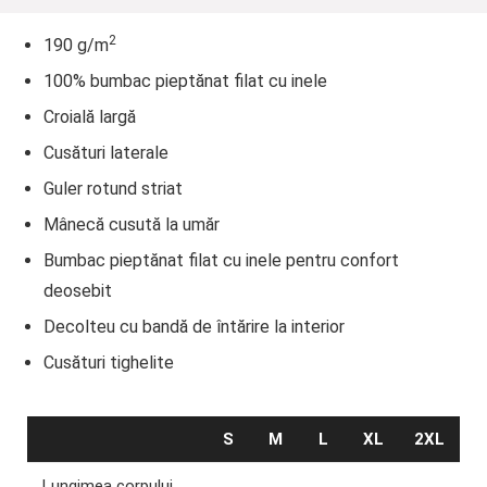
2
190 g/m
100% bumbac pieptănat filat cu inele
Croială largă
Cusături laterale
Guler rotund striat
Mânecă cusută la umăr
Bumbac pieptănat filat cu inele pentru confort
deosebit
Decolteu cu bandă de întărire la interior
Cusături tighelite
S
M
L
XL
2XL
Lungimea corpului