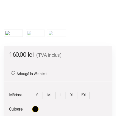
160,00
lei
(TVA inclus)
Adaugă la Wishlist
Mărime
S
M
L
XL
2XL
Culoare