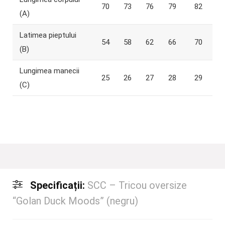
70
73
76
79
82
(A)
Latimea pieptului
54
58
62
66
70
(B)
Lungimea manecii
25
26
27
28
29
(C)
Specificații:
SCC – Tricou oversize
“Golan Duck Moods” (negru)