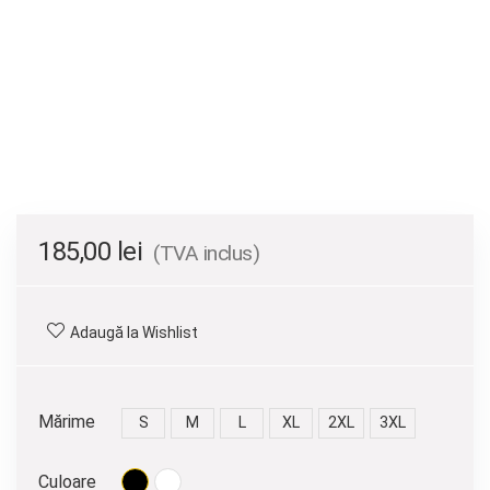
185,00
lei
(TVA inclus)
Adaugă la Wishlist
Mărime
S
M
L
XL
2XL
3XL
Culoare