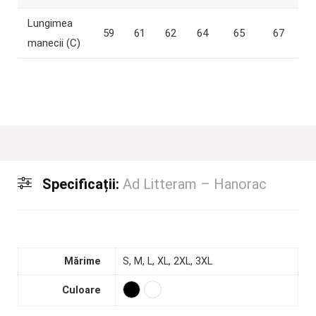
Lungimea
59
61
62
64
65
67
manecii (C)
Specificații:
Ad Litteram – Hanorac
Mărime
S, M, L, XL, 2XL, 3XL
Culoare