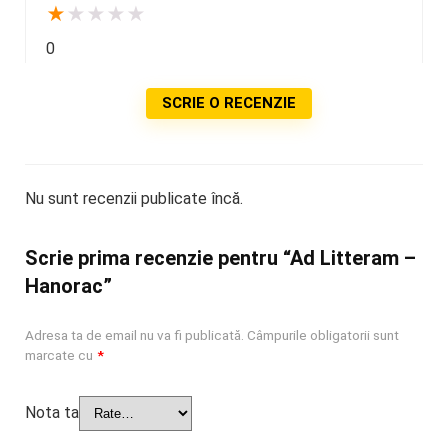
★
★
★
★
★
0
SCRIE O RECENZIE
Nu sunt recenzii publicate încă.
Scrie prima recenzie pentru “Ad Litteram –
Hanorac”
Adresa ta de email nu va fi publicată.
Câmpurile obligatorii sunt
marcate cu
*
Nota ta