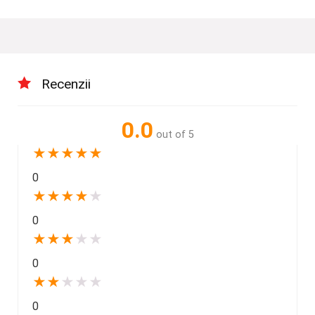
Recenzii
0.0
out of 5
★
★
★
★
★
0
★
★
★
★
★
0
★
★
★
★
★
0
★
★
★
★
★
0