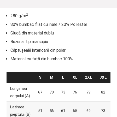
2
280 g/m
80% bumbac filat cu inele / 20% Poliester
Glugă din material dublu
Buzunar tip marsupiu
Căptușeală interioară din polar
Material cu față din bumbac 100%
S
M
L
XL
2XL
3XL
Lungimea
67
70
73
76
79
82
corpului (A)
Latimea
51
56
61
65
69
73
pieptului (B)