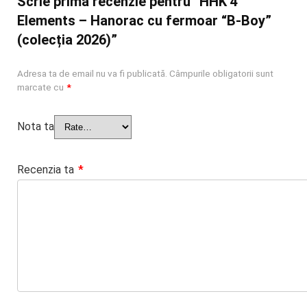
Scrie prima recenzie pentru “HHK 4
Elements – Hanorac cu fermoar “B-Boy”
(colecția 2026)”
Adresa ta de email nu va fi publicată.
Câmpurile obligatorii sunt
marcate cu
*
Nota ta
Recenzia ta
*