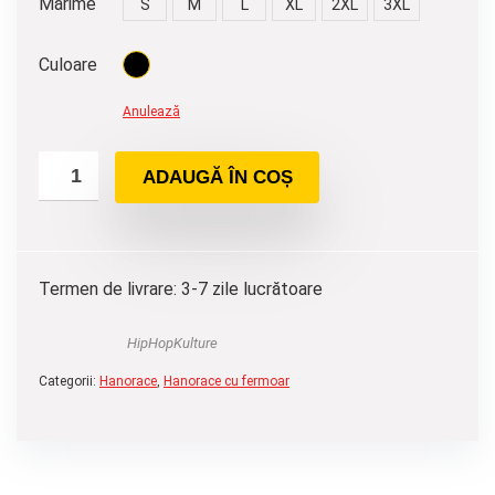
Mărime
S
M
L
XL
2XL
3XL
Culoare
Anulează
ADAUGĂ ÎN COȘ
Termen de livrare: 3-7 zile lucrătoare
HipHopKulture
Categorii:
Hanorace
,
Hanorace cu fermoar