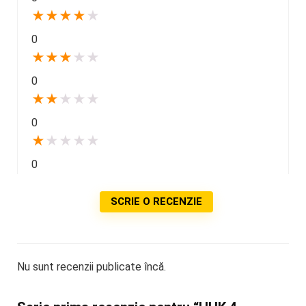
★
★
★
★
★
0
★
★
★
★
★
0
★
★
★
★
★
0
★
★
★
★
★
0
SCRIE O RECENZIE
Nu sunt recenzii publicate încă.