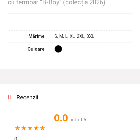
cu fermoar “B-Boy” (colecția 2026)
Mărime
S, M, L, XL, 2XL, 3XL
Culoare
Recenzii
0.0
out of 5
★
★
★
★
★
0