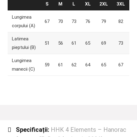
S
M
L
XL
2XL
3XL
Lungimea
67
70
73
76
79
82
corpului (A)
Latimea
51
56
61
65
69
73
pieptului (B)
Lungimea
59
61
62
64
65
67
manecii (C)
Specificații:
HHK 4 Elements – Hanorac