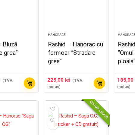
HANORACE
HANORAC
– Bluză
Rashid – Hanorac cu
Rashi
e grea”
fermoar “Strada e
“Omul
grea”
ploaia
i
225,00
lei
185,00
(TVA
(TVA
inclus)
inclus)
EDITOR CHOICE