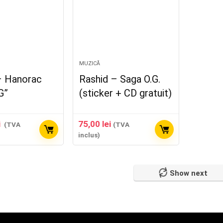
MUZICĂ
– Hanorac
Rashid – Saga O.G.
G”
(sticker + CD gratuit)
i
75,00
lei
(TVA
(TVA
inclus)
Show next