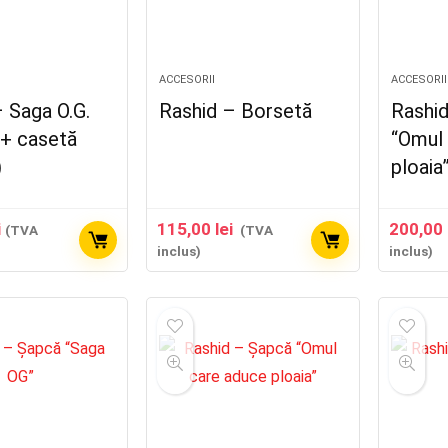
ACCESORII
ACCESORII
 Saga O.G.
Rashid – Borsetă
Rashi
 + casetă
“Omul
)
ploaia
i
115,00
lei
200,00
(TVA
(TVA
inclus)
inclus)