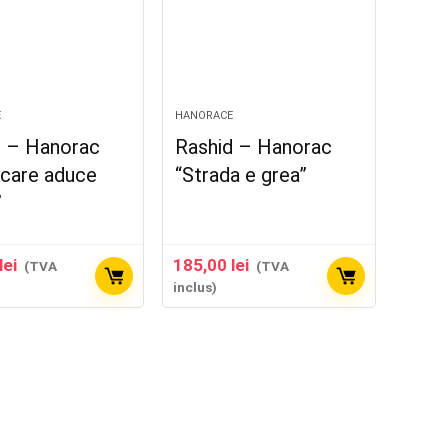
E
HANORACE
d – Hanorac
Rashid – Hanorac
 care aduce
“Strada e grea”
”
lei
185,00
lei
(TVA
(TVA
inclus)