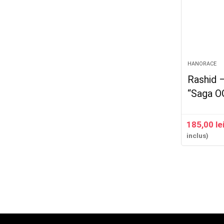
HANORACE
Rashid 
“Saga O
185,00
le
inclus)