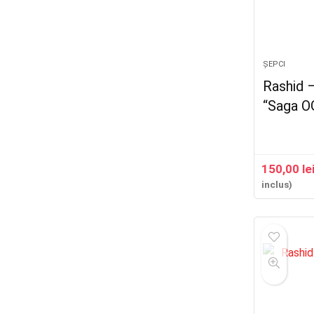
ȘEPCI
Rashid 
“Saga O
150,00
le
inclus)