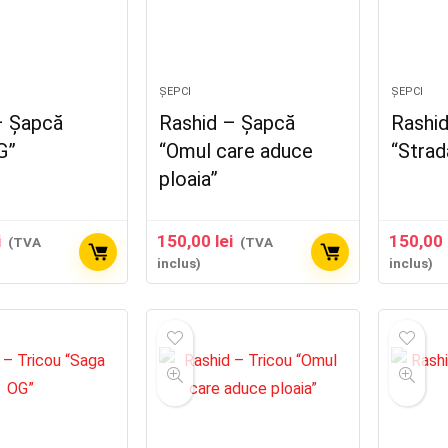
ȘEPCI
ȘEPCI
– Șapcă
Rashid – Șapcă
Rashi
G”
“Omul care aduce
“Strad
ploaia”
i
150,00
lei
150,00
(TVA
(TVA
inclus)
inclus)