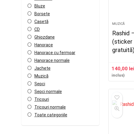
Bluze
Borsete
Casetă
MUZICĂ
CD
Rashid –
Ghiozdane
(sticker
Hanorace
gratuită
Hanorace cu fermoar
Hanorace normale
140,00
le
Jachete
inclus)
Muzică
Șepci
Șepci normale
Tricouri
Tricouri normale
Toate categoriile