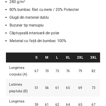
2
280 g/m
80% bumbac filat cu inele / 20% Poliester
Glugă din material dublu
Buzunar tip marsupiu
Căptușeală interioară din polar
Material cu față din bumbac 100%
S
M
L
XL
2XL
3XL
Lungimea
67
70
73
76
79
82
corpului (A)
Latimea
51
56
61
65
69
73
pieptului (B)
Lungimea
59
61
62
64
65
67