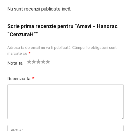
Nu sunt recenzii publicate încă.
Scrie prima recenzie pentru “Amavi – Hanorac
“CenzuraH””
Adresa ta de email nu va fi publicată.
Câmpurile obligatorii sunt
marcate cu
*
Nota ta
U
2
3 din 5
4 din 5
5 din 5
na
din
stele
stele
stele
Recenzia ta
*
di
5
n
stel
5
e
st
el
e