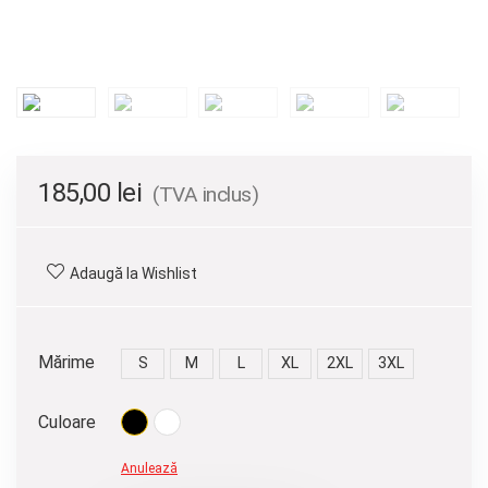
185,00
lei
(TVA inclus)
Adaugă la Wishlist
Mărime
S
M
L
XL
2XL
3XL
Culoare
Anulează