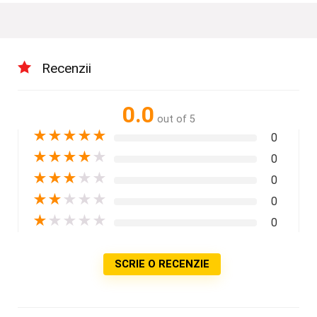
Recenzii
0.0
out of 5
★
★
★
★
★
0
★
★
★
★
★
0
★
★
★
★
★
0
★
★
★
★
★
0
★
★
★
★
★
0
SCRIE O RECENZIE