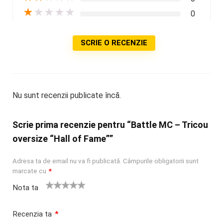
★
★
★
★
★
0
SCRIE O RECENZIE
Nu sunt recenzii publicate încă.
Scrie prima recenzie pentru “Battle MC – Tricou
oversize “Hall of Fame””
Adresa ta de email nu va fi publicată.
Câmpurile obligatorii sunt
marcate cu
*
Nota ta
U
2
3 din 5
4 din 5
5 din 5
na
din
stele
stele
stele
Recenzia ta
*