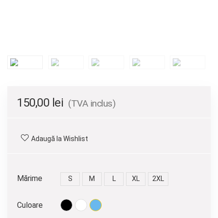
150,00
lei
(TVA inclus)
Adaugă la Wishlist
Mărime
S
M
L
XL
2XL
Culoare