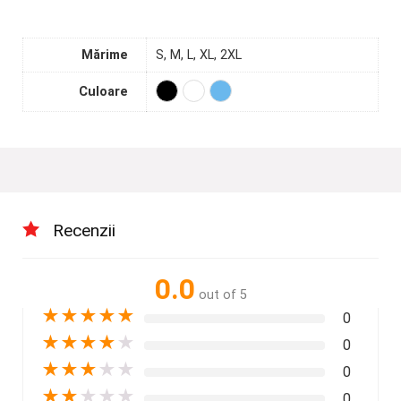
Mărime
S, M, L, XL, 2XL
Culoare
Recenzii
0.0
out of 5
★
★
★
★
★
0
★
★
★
★
★
0
★
★
★
★
★
0
★
★
★
★
★
0