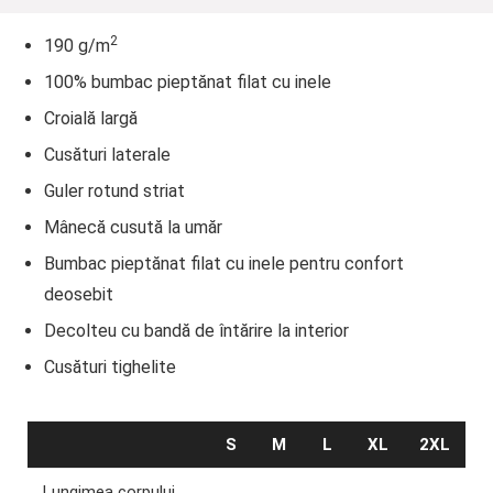
2
190 g/m
100% bumbac pieptănat filat cu inele
Croială largă
Cusături laterale
Guler rotund striat
Mânecă cusută la umăr
Bumbac pieptănat filat cu inele pentru confort
deosebit
Decolteu cu bandă de întărire la interior
Cusături tighelite
S
M
L
XL
2XL
Lungimea corpului