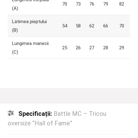
70
73
76
79
82
(A)
Latimea pieptului
54
58
62
66
70
(B)
Lungimea manecii
25
26
27
28
29
(C)
Specificații:
Battle MC – Tricou
oversize “Hall of Fame”