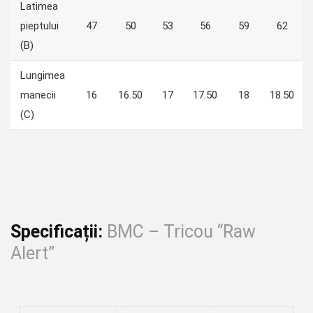
Latimea
pieptului
47
50
53
56
59
62
(B)
Lungimea
manecii
16
16.50
17
17.50
18
18.50
(C)
Specificații:
BMC – Tricou “Raw
Alert”