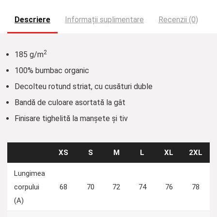
Descriere
Informații suplimentare
Recenzii (0)
2
185 g/m
100% bumbac organic
Decolteu rotund striat, cu cusături duble
Bandă de culoare asortată la gât
Finisare tighelită la manșete și tiv
XS
S
M
L
XL
2XL
Lungimea
corpului
68
70
72
74
76
78
(A)