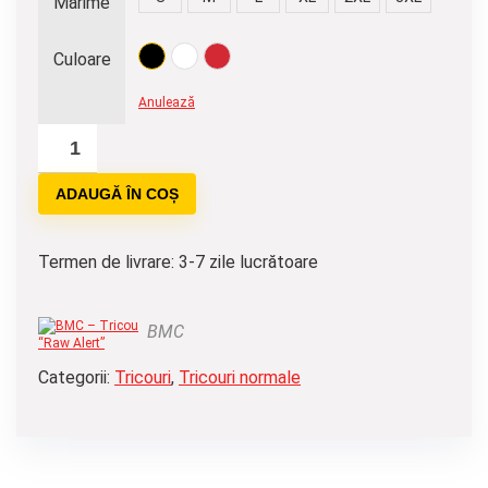
Mărime
Culoare
Anulează
Cantitate
BMC
ADAUGĂ ÎN COȘ
-
Tricou
"Raw
Termen de livrare: 3-7 zile lucrătoare
Alert"
BMC
Categorii:
Tricouri
,
Tricouri normale