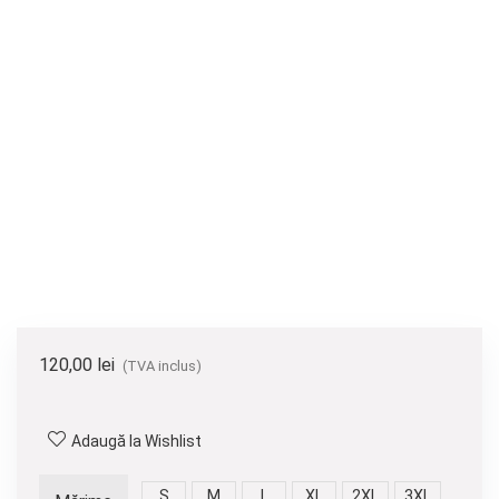
120,00
lei
(TVA inclus)
Adaugă la Wishlist
S
M
L
XL
2XL
3XL