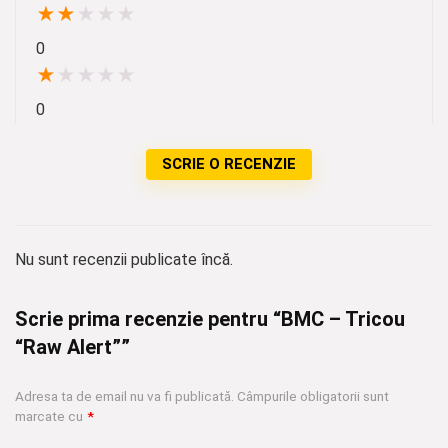
★
★
★
★
★
0
★
★
★
★
★
0
SCRIE O RECENZIE
Nu sunt recenzii publicate încă.
Scrie prima recenzie pentru “BMC – Tricou
“Raw Alert””
Adresa ta de email nu va fi publicată.
Câmpurile obligatorii sunt
marcate cu
*