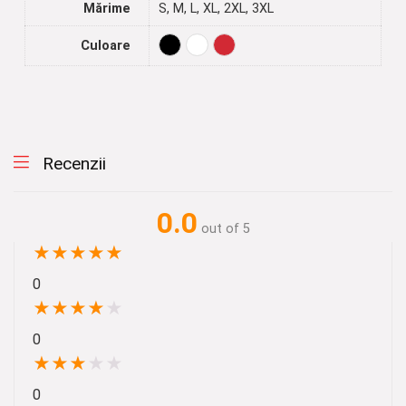
Mărime
S, M, L, XL, 2XL, 3XL
Culoare
Recenzii
0.0
out of 5
★
★
★
★
★
0
★
★
★
★
★
0
★
★
★
★
★
0