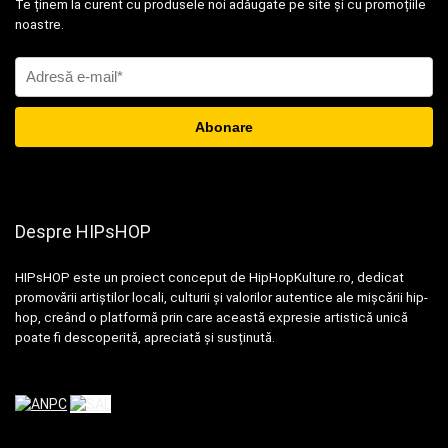
Te ținem la curent cu produsele noi adăugate pe site și cu promoțiile
noastre.
Despre HIPsHOP
HIPsHOP este un proiect conceput de HipHopKulture.ro, dedicat
promovării artiștilor locali, culturii și valorilor autentice ale mișcării hip-
hop, creând o platformă prin care această expresie artistică unică
poate fi descoperită, apreciată și susținută.