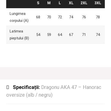
S
M
L
XL
2XL
3XL
Lungimea
68
70
72
74
76
78
corpului (A)
Latimea
54
59
64
67
71
74
pieptului (B)
Specificații:
Dragonu AKA 47 – Hanorac
oversize (alb / negru)