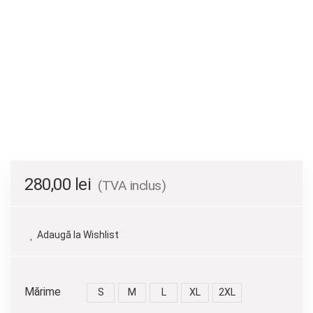
280,00
lei
(TVA inclus)
Adaugă la Wishlist
Mărime
S
M
L
XL
2XL