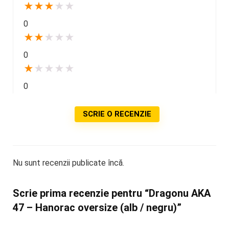
★
★
★
★
★
0
★
★
★
★
★
0
★
★
★
★
★
0
SCRIE O RECENZIE
Nu sunt recenzii publicate încă.
Scrie prima recenzie pentru “Dragonu AKA
47 – Hanorac oversize (alb / negru)”