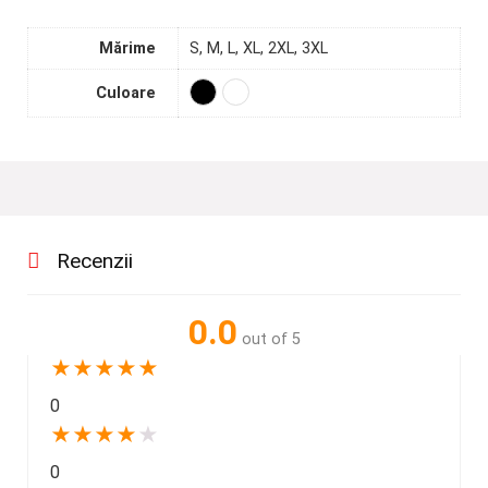
Mărime
S, M, L, XL, 2XL, 3XL
Culoare
Recenzii
0.0
out of 5
★
★
★
★
★
0
★
★
★
★
★
0