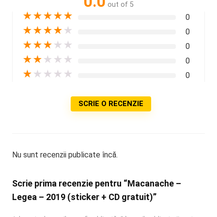
0.0
out of 5
★
★
★
★
★
0
★
★
★
★
★
0
★
★
★
★
★
0
★
★
★
★
★
0
★
★
★
★
★
0
SCRIE O RECENZIE
Nu sunt recenzii publicate încă.
Scrie prima recenzie pentru “Macanache –
Legea – 2019 (sticker + CD gratuit)”