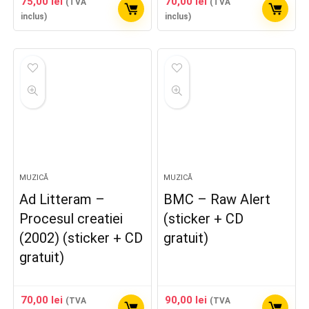
75,00
lei
70,00
lei
(TVA
(TVA
inclus)
inclus)
MUZICĂ
MUZICĂ
Ad Litteram –
BMC – Raw Alert
Procesul creatiei
(sticker + CD
(2002) (sticker + CD
gratuit)
gratuit)
70,00
lei
90,00
lei
(TVA
(TVA