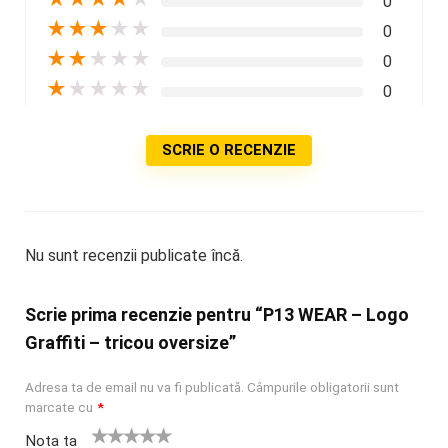
0
★
★
★
★
★
0
★
★
★
★
★
0
★
★
★
★
★
0
SCRIE O RECENZIE
Nu sunt recenzii publicate încă.
Scrie prima recenzie pentru “P13 WEAR – Logo
Graffiti – tricou oversize”
Adresa ta de email nu va fi publicată.
Câmpurile obligatorii sunt
marcate cu
*
Nota ta