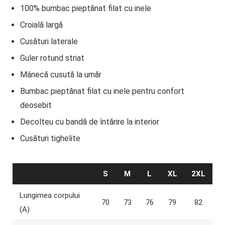
100% bumbac pieptănat filat cu inele
Croială largă
Cusături laterale
Guler rotund striat
Mânecă cusută la umăr
Bumbac pieptănat filat cu inele pentru confort
deosebit
Decolteu cu bandă de întărire la interior
Cusături tighelite
S
M
L
XL
2XL
Lungimea corpului
70
73
76
79
82
(A)