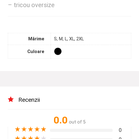
– tricou oversize
Mărime
S, M, L, XL, 2XL
Culoare
Recenzii
0.0
out of 5
★
★
★
★
★
0
★
★
★
★
★