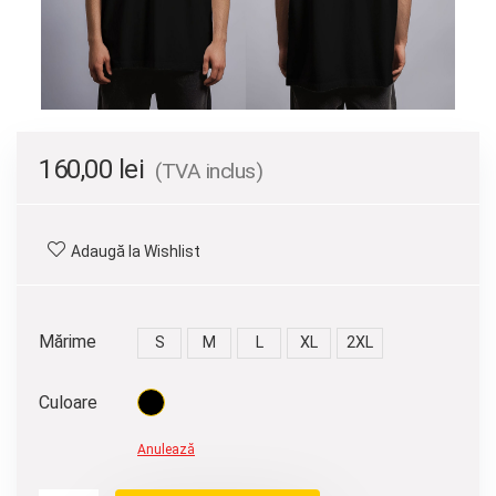
160,00
lei
(TVA inclus)
Adaugă la Wishlist
Mărime
S
M
L
XL
2XL
Culoare
Anulează