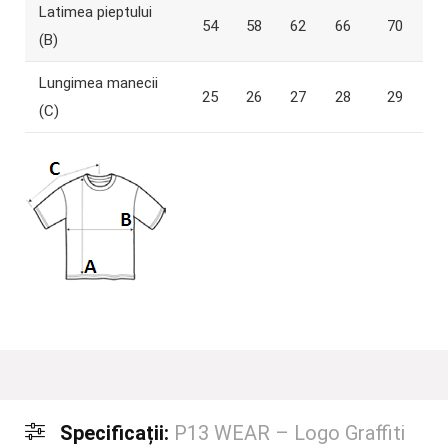
Latimea pieptului
54
58
62
66
70
(B)
Lungimea manecii
25
26
27
28
29
(C)
Specificații:
P13 WEAR – Logo Graffiti