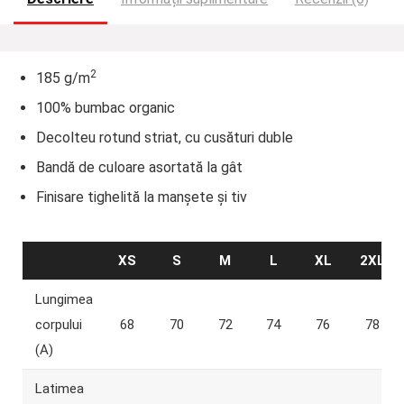
2
185 g/m
100% bumbac organic
Decolteu rotund striat, cu cusături duble
Bandă de culoare asortată la gât
Finisare tighelită la manșete și tiv
XS
S
M
L
XL
2XL
Lungimea
corpului
68
70
72
74
76
78
(A)
Latimea