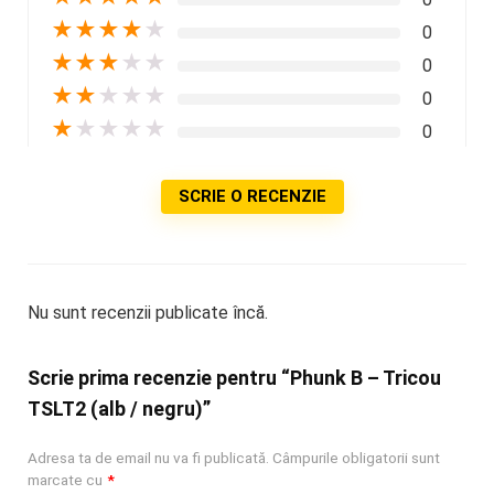
★
★
★
★
★
0
★
★
★
★
★
0
★
★
★
★
★
0
★
★
★
★
★
0
SCRIE O RECENZIE
Nu sunt recenzii publicate încă.
Scrie prima recenzie pentru “Phunk B – Tricou
TSLT2 (alb / negru)”
Adresa ta de email nu va fi publicată.
Câmpurile obligatorii sunt
marcate cu
*