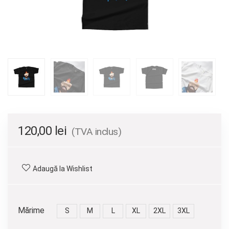
120,00
lei
(TVA inclus)
Adaugă la Wishlist
Mărime
S
M
L
XL
2XL
3XL