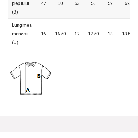
pieptului
47
50
53
56
59
62
(B)
Lungimea
manecii
16
16.50
17
17.50
18
18.50
(C)