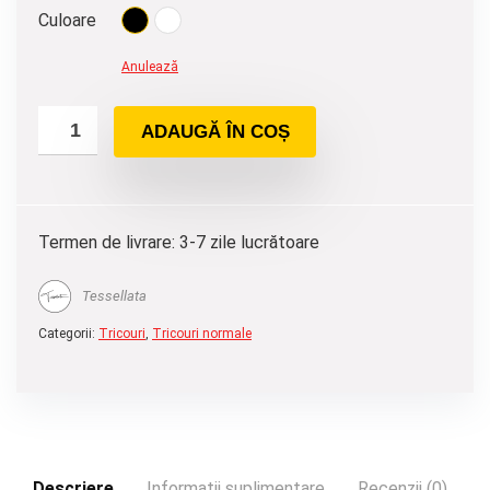
Culoare
Anulează
ADAUGĂ ÎN COȘ
Termen de livrare: 3-7 zile lucrătoare
Tessellata
Categorii:
Tricouri
,
Tricouri normale
Descriere
Informații suplimentare
Recenzii (0)