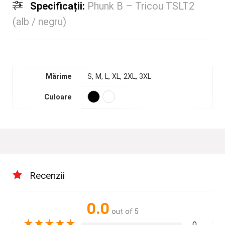
Specificații:
Phunk B – Tricou TSLT2
(alb / negru)
Mărime
S, M, L, XL, 2XL, 3XL
Culoare
Recenzii
0.0
out of 5
★
★
★
★
★
0