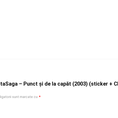
taSaga – Punct și de la capăt (2003) (sticker + C
igatorii sunt marcate cu
*