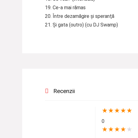
19. Ce-a mai rămas
20. Între dezamăgire şi speranţă
21. Şi gata (outro) (cu DJ Swamp)
Recenzii
★
★
★
★
★
0
★
★
★
★
★