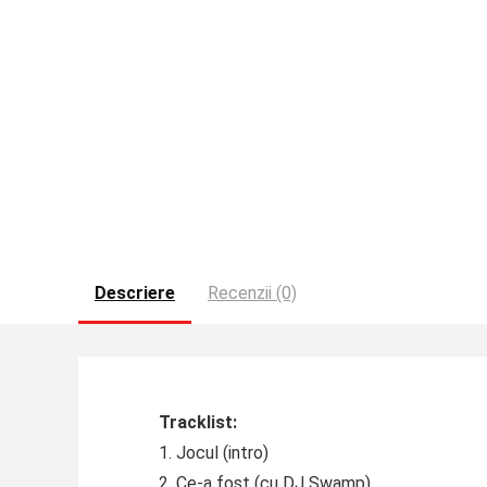
Descriere
Recenzii (0)
Tracklist:
1. Jocul (intro)
2. Ce-a fost (cu DJ Swamp)