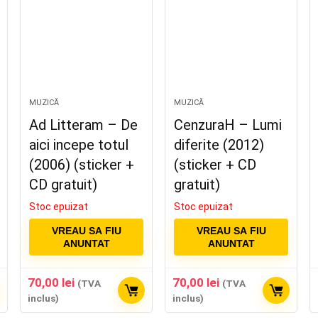
MUZICĂ
MUZICĂ
Ad Litteram – De
CenzuraH – Lumi
aici incepe totul
diferite (2012)
(2006) (sticker +
(sticker + CD
CD gratuit)
gratuit)
Stoc epuizat
Stoc epuizat
VREAU SA FIU
VREAU SA FIU
ANUNTAT
ANUNTAT
70,00
lei
70,00
lei
(TVA
(TVA
inclus)
inclus)