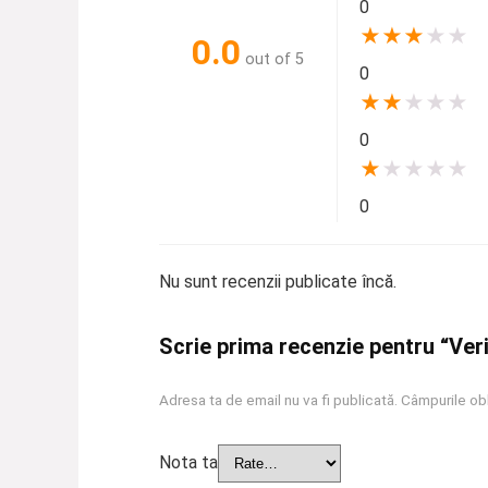
0
★
★
★
★
★
0.0
out of 5
0
★
★
★
★
★
0
★
★
★
★
★
0
Nu sunt recenzii publicate încă.
Scrie prima recenzie pentru “Veri
Adresa ta de email nu va fi publicată.
Câmpurile obl
Nota ta