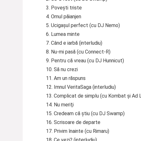
3. Poveşti triste
4. Omul păianjen
5. Ucigaşul perfect (cu DJ Nemo)
6. Lumea minte
7. Când e iarbă (interludiu)
8. Nu-mi pasă (cu Connect-R)
9. Pentru că vreau (cu DJ Hunnicut)
10. Să nu crezi
11. Am un răspuns
12. Imnul VeritaSaga (interludiu)
13. Complicat de simplu (cu Kombat şi Ad 
14. Nu meriţi
15. Credeam că ştiu (cu DJ Swamp)
16. Scrisoare de departe
17. Privim înainte (cu Rimaru)
18. Ce vezi? (interludiu)