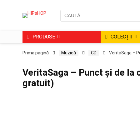
PRODUSE
COLECȚII
Prima pagină
Muzică
CD
VeritaSaga – Pu
VeritaSaga – Punct și de la 
gratuit)