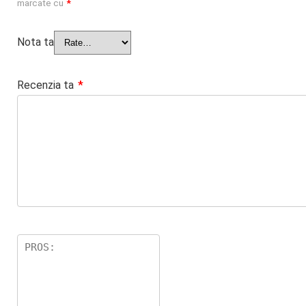
marcate cu
*
Nota ta
Recenzia ta
*