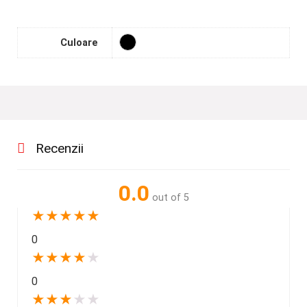
Culoare
Recenzii
0.0
out of 5
★
★
★
★
★
0
★
★
★
★
★
0
★
★
★
★
★