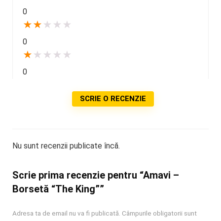
0
★
★
★
★
★
0
★
★
★
★
★
0
SCRIE O RECENZIE
Nu sunt recenzii publicate încă.
Scrie prima recenzie pentru “Amavi –
Borsetă “The King””
Adresa ta de email nu va fi publicată.
Câmpurile obligatorii sunt