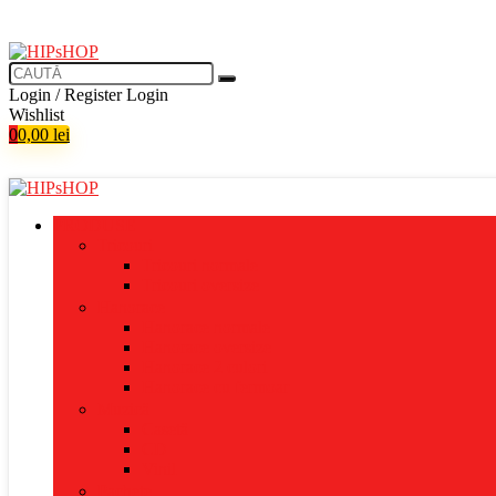
Login / Register
Login
Wishlist
0
0,00
lei
PRODUSE
Tricouri
Tricouri normale
Tricouri oversize
Hanorace
Hanorace normale
Hanorace oversize
Hanorace 2 culori
Hanorace cu fermoar
Muzică
Casetă
CD
Vinil
Pachete