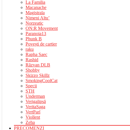
La Familia
Macanache
Magistrala
Nimeni Altu’
Norzeatic
ON:R Movement
Paranoia13
Phunk B
Povești de cartier
raku
Rapha Saec
Rashid
Răzvan DLB
Shobby
Skizzo Skillz
SmokingCoolCat
Specii
STH
Underman
Verigalipsă
VeritaSaga
VertParí
Viollent
Zeha
PRECOMENZI