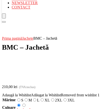
NEWSLETTER
CONTACT
Prima pagină
Jachete
BMC – Jachetă
BMC – Jachetă
210,00
lei
(TVA inclus)
Adaugă la Wishlist
Adăugat la Wishlist
Removed from wishlist
1
Mărime
S
M
L
XL
2XL
3XL
Culoare