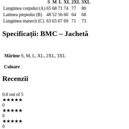
S
M
L
XL
2XL
3XL
Lungimea corpului (A)
65
68
71
74
77
80
Latimea pieptului (B)
48
52
56
60
64
68
Lungimea manecii (C)
63
65
67
69
71
73
Specificații:
BMC – Jachetă
Mărime
S, M, L, XL, 2XL, 3XL
Culoare
Recenzii
0.0
out of 5
★
★
★
★
★
0
★
★
★
★
★
0
★
★
★
★
★
0