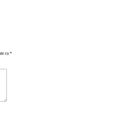
ate cu
*