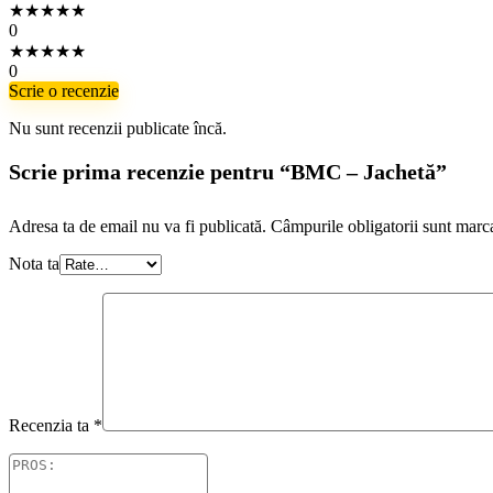
★
★
★
★
★
0
★
★
★
★
★
0
Scrie o recenzie
Nu sunt recenzii publicate încă.
Scrie prima recenzie pentru “BMC – Jachetă”
Adresa ta de email nu va fi publicată.
Câmpurile obligatorii sunt marc
Nota ta
Recenzia ta
*