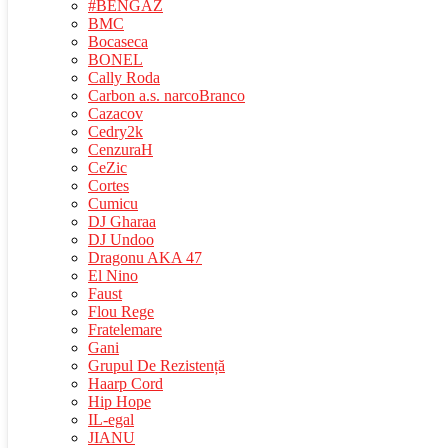
#BENGAZ
BMC
Bocaseca
BONEL
Cally Roda
Carbon a.s. narcoBranco
Cazacov
Cedry2k
CenzuraH
CeZic
Cortes
Cumicu
DJ Gharaa
DJ Undoo
Dragonu AKA 47
El Nino
Faust
Flou Rege
Fratelemare
Gani
Grupul De Rezistență
Haarp Cord
Hip Hope
IL-egal
JIANU