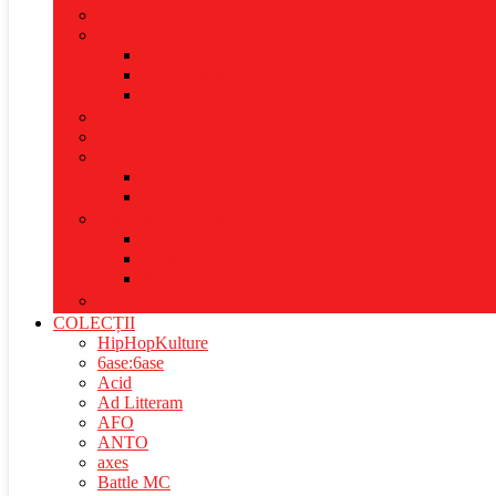
Căciuli
Șepci
Șepci premium
Șepci trucker
Șepci normale
Bluze
Jachete
Accesorii
Ghiozdane
Borsete
Cărți, Reviste, Postere și Printuri
Cărți
Postere
Reviste
Toate produsele
COLECȚII
HipHopKulture
6ase:6ase
Acid
Ad Litteram
AFO
ANTO
axes
Battle MC