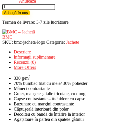
Anulează
Cantitate
BMC
Adaugă în coș
-
Jachetă
Termen de livrare: 3-7 zile lucrătoare
BMC
SKU:
bmc-jacheta-logo
Categorie:
Jachete
Descriere
Informații suplimentare
Recenzii (0)
More Offers
2
330 g/m
70% bumbac filat cu inele/ 30% poliester
Mâneci contrastante
Guler, manșete și talie tricotate, cu dungi
Capse contrastante – închidere cu capse
Buzunare cu margini contrastante
Căptușeală interioară din polar
Decolteu cu bandă de întărire la interior
Agățătoare în partea din spatele gâtului