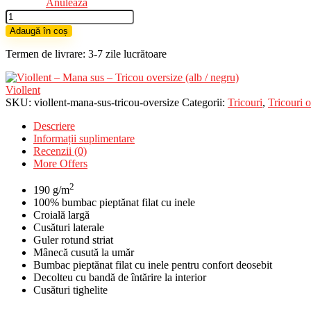
Anulează
Cantitate
Viollent
Adaugă în coș
-
Mana
Termen de livrare: 3-7 zile lucrătoare
sus
-
Tricou
Viollent
oversize
SKU:
viollent-mana-sus-tricou-oversize
Categorii:
Tricouri
,
Tricouri 
(alb
Descriere
/
Informații suplimentare
negru)
Recenzii (0)
More Offers
2
190 g/m
100% bumbac pieptănat filat cu inele
Croială largă
Cusături laterale
Guler rotund striat
Mânecă cusută la umăr
Bumbac pieptănat filat cu inele pentru confort deosebit
Decolteu cu bandă de întărire la interior
Cusături tighelite