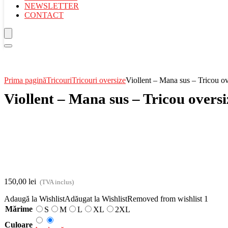
NEWSLETTER
CONTACT
Prima pagină
Tricouri
Tricouri oversize
Viollent – Mana sus – Tricou ove
Viollent – Mana sus – Tricou oversi
150,00
lei
(TVA inclus)
Adaugă la Wishlist
Adăugat la Wishlist
Removed from wishlist
1
Mărime
S
M
L
XL
2XL
Culoare