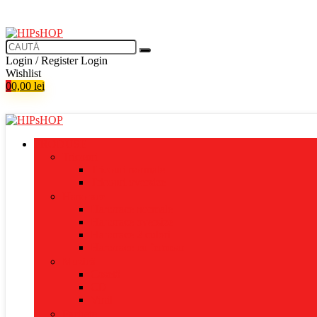
Login / Register
Login
Wishlist
0
0,00
lei
PRODUSE
Tricouri
Tricouri normale
Tricouri oversize
Hanorace
Hanorace normale
Hanorace oversize
Hanorace 2 culori
Hanorace cu fermoar
Muzică
Casetă
CD
Vinil
Pachete