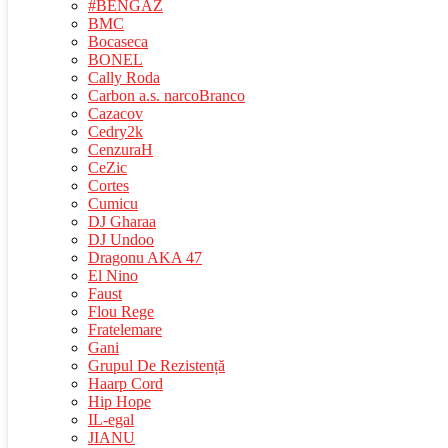
#BENGAZ
BMC
Bocaseca
BONEL
Cally Roda
Carbon a.s. narcoBranco
Cazacov
Cedry2k
CenzuraH
CeZic
Cortes
Cumicu
DJ Gharaa
DJ Undoo
Dragonu AKA 47
El Nino
Faust
Flou Rege
Fratelemare
Gani
Grupul De Rezistență
Haarp Cord
Hip Hope
IL-egal
JIANU