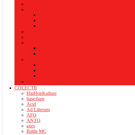
Căciuli
Șepci
Șepci premium
Șepci trucker
Șepci normale
Bluze
Jachete
Accesorii
Ghiozdane
Borsete
Cărți, Reviste, Postere și Printuri
Cărți
Postere
Reviste
Toate produsele
COLECȚII
HipHopKulture
6ase:6ase
Acid
Ad Litteram
AFO
ANTO
axes
Battle MC