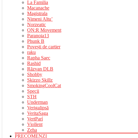
La Familia
Macanache
Magistrala
Nimeni Altu’
Norzeatic
ON:R Movement
Paranoia13
Phunk B
Povești de cartier
raku
Rapha Saec
Rashid
Răzvan DLB
Shobby
Skizzo Skillz
SmokingCoolCat
Specii
STH
Underman
Verigalipsă
VeritaSaga
VertParí
Viollent
Zeha
PRECOMENZI