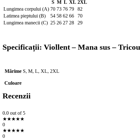
S
M
L
XL
2XL
Lungimea corpului (A)
70
73
76
79
82
Latimea pieptului (B)
54
58
62
66
70
Lungimea manecii (C)
25
26
27
28
29
Specificații:
Viollent – Mana sus – Tricou 
Mărime
S, M, L, XL, 2XL
Culoare
Recenzii
0.0
out of 5
★
★
★
★
★
0
★
★
★
★
★
0